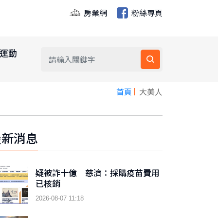
房業網
粉絲專頁
運動
首頁
大美人
最新消息
疑被詐十億 慈濟：採購疫苗費用
已核銷
2026-08-07 11:18