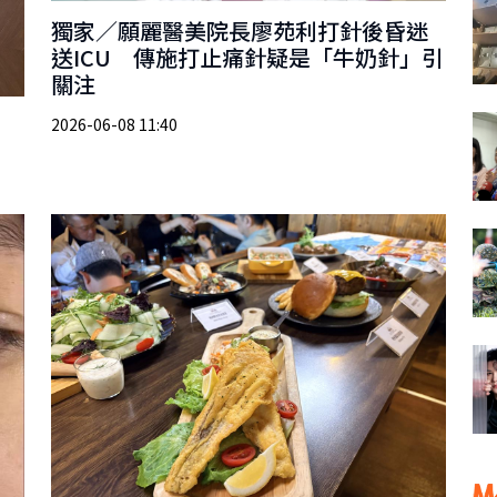
獨家／願麗醫美院長廖苑利打針後昏迷
送ICU 傳施打止痛針疑是「牛奶針」引
關注
2026-06-08 11:40