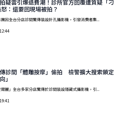
拍疑雲引爆退費潮！診所官方回覆遭質疑「刁
員怒：還要回現場被拍？
團因全台分店診間驚傳裝設針孔攝影機，引發消費者集...
12:44
傳診間「體雕按摩」偷拍 檢警擴大搜索鎖定
向」
爾麗」全台多家分店驚傳於診間裝設隱藏式攝影機，引...
19:41