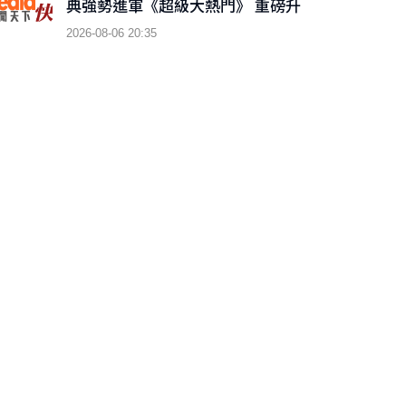
典強勢進軍《超級大熱門》 重磅升
級「巨星秀」
2026-08-06 20:35