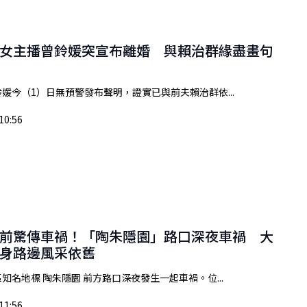
女主播曾鈴媛突宣布離婚 與賴治群緣盡畫句
媛今（1）日無預警發布聲明，證實已與前夫賴治群依...
10:56
前驚傳車禍！「陶朱隱園」路口深夜車禍 大
身路邊風采依舊
知名地標 陶朱隱園 前方路口深夜發生一起車禍。位...
11:56