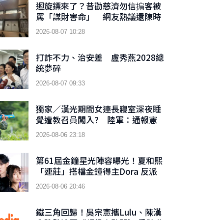
迴旋鏢來了？昔勸慈濟勿信揙客被
罵「謀財害命」 網友熱議還陳時
中公道
2026-08-07 10:28
打詐不力、治安差 盧秀燕2028總
統夢碎
2026-08-07 09:33
獨家／漢光期間女連長寢室深夜睡
覺遭教召員闖入? 陸軍：通報憲
兵隊偵辦
2026-08-06 23:18
第61屆金鐘星光陣容曝光！夏和熙
「連莊」搭檔金鐘得主Dora 反派
男神首接主持棒搭檔木木
2026-08-06 20:46
鐵三角回歸！吳宗憲攜Lulu、陳漢