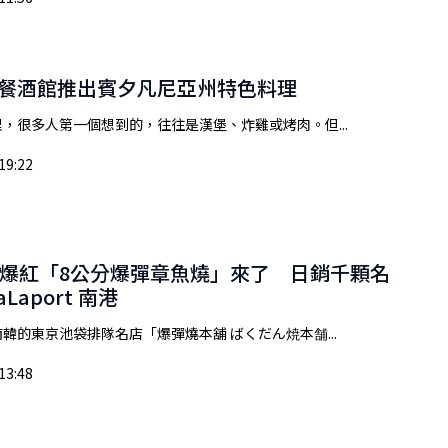
式餐酒館推出賓夕凡尼亞州特色料理
，很多人第一個想到的，往往是漢堡、炸雞或烤肉。但...
19:22
爆紅「8公分爆彈章魚燒」來了 日銷千顆名
Laport 南港
韓的東京池袋排隊名店「爆彈燒本舖 ばくだん焼本舗...
13:48