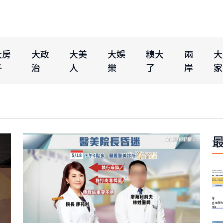
大房
大政
大美
大娛
糗大
兩
大
子
治
人
樂
了
岸
家