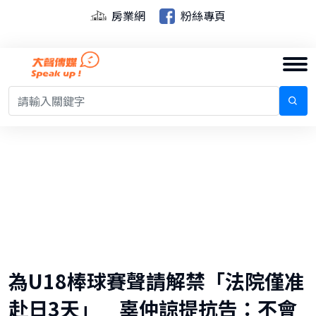
房業網
粉絲專頁
為U18棒球賽聲請解禁「法院僅准
赴日3天」 辜仲諒提抗告：不會