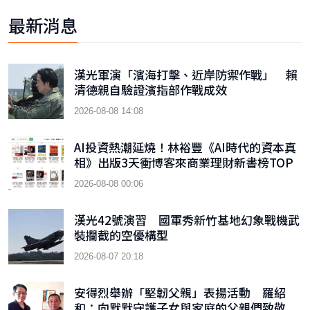
最新消息
漢光軍演「濱海打擊、近岸防禦作戰」 賴
清德親自驗證濱指部作戰成效
2026-08-08 14:08
AI投資熱潮延燒！林裕豐《AI時代的資本真
相》出版3天衝博客來商業理財新書榜TOP
9
2026-08-08 00:06
漢光42號演習 國軍秀新竹基地幻象戰機武
裝攔截的空優構型
2026-08-07 20:18
安得烈舉辦「堅韌父親」表揚活動 羅紹
和：向默默守護子女與家庭的父親們致敬