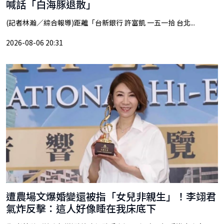
喊話「白海豚退散」
(記者林瀚／綜合報導)距離「台新銀行 許富凱 一五一拾 台北...
2026-08-06 20:31
遭農場文爆婚變還被指「女兒非親生」！李翊君
氣炸反擊：這人好像睡在我床底下