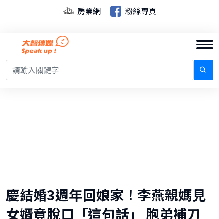
房業網
粉絲專頁
慶結婚3週年回娘家！李燕親媽見
女婿竟脫口「這句話」 胞弟補刀