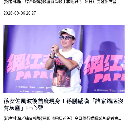
(記者林瀚／綜合報導)歌壇資深歌手李翊君今（6日）受邀出席音...
2026-08-06 20:27
孫安佐風波後首度現身！孫鵬感嘆「誰家鍋底沒
有灰塵」吐心聲
(記者林瀚／綜合報導)電影《網紅老爸》今日舉行媒體試片記者會...