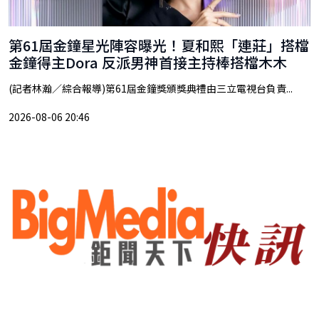
第61屆金鐘星光陣容曝光！夏和熙「連莊」搭檔
金鐘得主Dora 反派男神首接主持棒搭檔木木
(記者林瀚／綜合報導)第61屆金鐘獎頒獎典禮由三立電視台負責...
2026-08-06 20:46