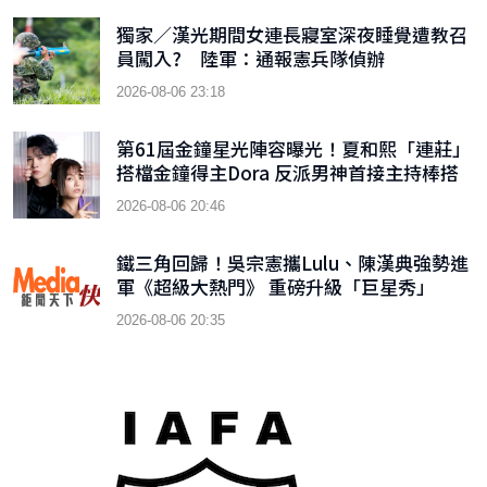
獨家／漢光期間女連長寢室深夜睡覺遭教召
員闖入? 陸軍：通報憲兵隊偵辦
2026-08-06 23:18
第61屆金鐘星光陣容曝光！夏和熙「連莊」
搭檔金鐘得主Dora 反派男神首接主持棒搭
檔木木
2026-08-06 20:46
鐵三角回歸！吳宗憲攜Lulu、陳漢典強勢進
軍《超級大熱門》 重磅升級「巨星秀」
2026-08-06 20:35