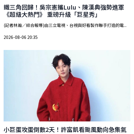
鐵三角回歸！吳宗憲攜Lulu、陳漢典強勢進軍
《超級大熱門》 重磅升級「巨星秀」
(記者林瀚／綜合報導)由三立電視、台視與好看製作聯手打造的電...
2026-08-06 20:35
小巨蛋攻蛋倒數2天！許富凱看颱風動向急集氣