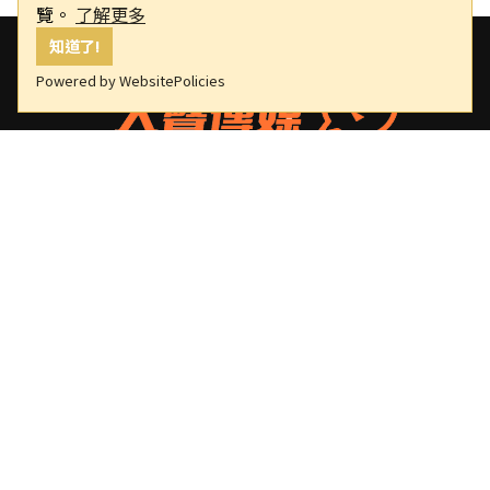
覽。
了解更多
知道了!
Powered by WebsitePolicies
大聲傳媒
版權所有，非經授權，不許轉載本網站內容
重要連結
關於我們
隱私權政策