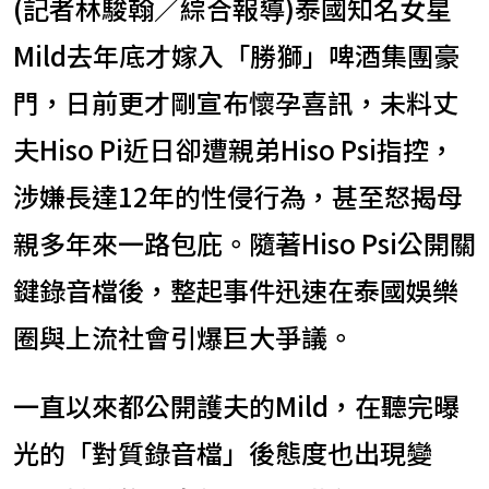
(記者林駿翰／綜合報導)泰國知名女星
Mild去年底才嫁入「勝獅」啤酒集團豪
門，日前更才剛宣布懷孕喜訊，未料丈
夫Hiso Pi近日卻遭親弟Hiso Psi指控，
涉嫌長達12年的性侵行為，甚至怒揭母
親多年來一路包庇。隨著Hiso Psi公開關
鍵錄音檔後，整起事件迅速在泰國娛樂
圈與上流社會引爆巨大爭議。
一直以來都公開護夫的Mild，在聽完曝
光的「對質錄音檔」後態度也出現變