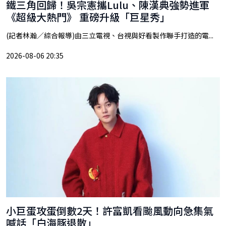
鐵三角回歸！吳宗憲攜Lulu、陳漢典強勢進軍
《超級大熱門》 重磅升級「巨星秀」
(記者林瀚／綜合報導)由三立電視、台視與好看製作聯手打造的電...
2026-08-06 20:35
小巨蛋攻蛋倒數2天！許富凱看颱風動向急集氣
喊話「白海豚退散」