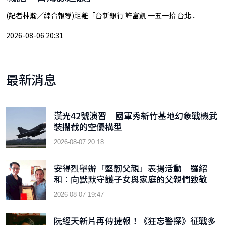
(記者林瀚／綜合報導)距離「台新銀行 許富凱 一五一拾 台北...
2026-08-06 20:31
最新消息
漢光42號演習 國軍秀新竹基地幻象戰機武
裝攔截的空優構型
2026-08-07 20:18
安得烈舉辦「堅韌父親」表揚活動 羅紹
和：向默默守護子女與家庭的父親們致敬
2026-08-07 19:47
阮經天新片再傳捷報！《狂忘警探》征戰多