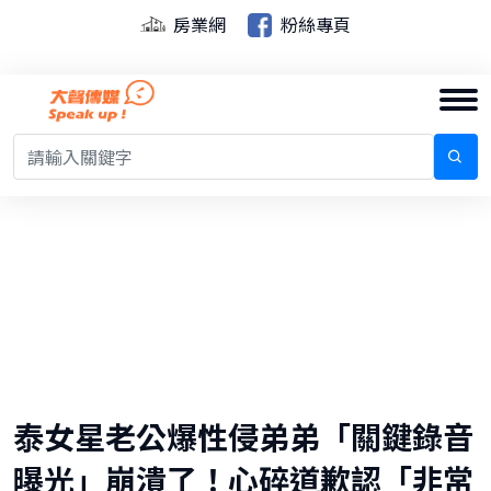
房業網
粉絲專頁
泰女星老公爆性侵弟弟「關鍵錄音
曝光」崩潰了！心碎道歉認「非常