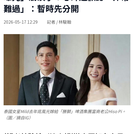
難過」：暫時先分開
2026-05-17 12:29
記者 / 林駿翰
泰國女星Mild去年底風光嫁給「勝獅」啤酒集團富商老公Hiso Pi。
（圖／摘自IG）