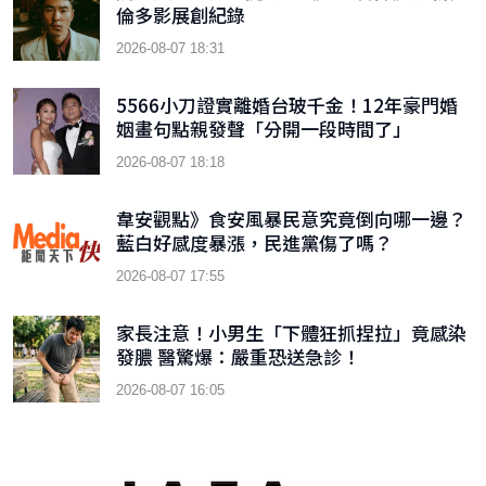
倫多影展創紀錄
2026-08-07 18:31
5566小刀證實離婚台玻千金！12年豪門婚
姻畫句點親發聲「分開一段時間了」
2026-08-07 18:18
韋安觀點》食安風暴民意究竟倒向哪一邊？
藍白好感度暴漲，民進黨傷了嗎？
2026-08-07 17:55
家長注意！小男生「下體狂抓捏拉」竟感染
發膿 醫驚爆：嚴重恐送急診！
2026-08-07 16:05