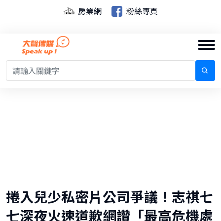
房業網
粉絲專頁
捲入兒少私密片公司爭議！志祺七
七深夜火速道歉網讚「最高危機處