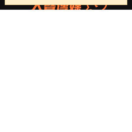
大聲傳媒
版權所有，非經授權，不許轉載本網站內容
重要連結
關於我們
隱私權政策