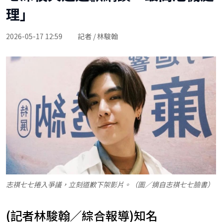
理」
2026-05-17 12:59
記者 / 林駿翰
志祺七七捲入爭議，立刻道歉下架影片。（圖／摘自志祺七七臉書）
(記者林駿翰／綜合報導)知名