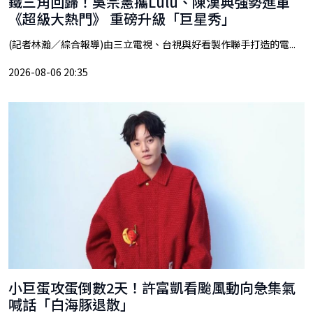
鐵三角回歸！吳宗憲攜Lulu、陳漢典強勢進軍
《超級大熱門》 重磅升級「巨星秀」
(記者林瀚／綜合報導)由三立電視、台視與好看製作聯手打造的電...
2026-08-06 20:35
小巨蛋攻蛋倒數2天！許富凱看颱風動向急集氣
喊話「白海豚退散」