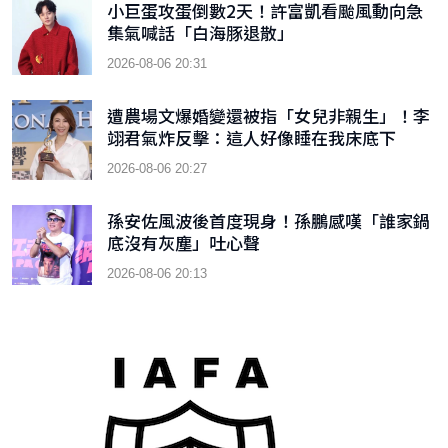
小巨蛋攻蛋倒數2天！許富凱看颱風動向急
集氣喊話「白海豚退散」
2026-08-06 20:31
遭農場文爆婚變還被指「女兒非親生」！李
翊君氣炸反擊：這人好像睡在我床底下
2026-08-06 20:27
孫安佐風波後首度現身！孫鵬感嘆「誰家鍋
底沒有灰塵」吐心聲
2026-08-06 20:13