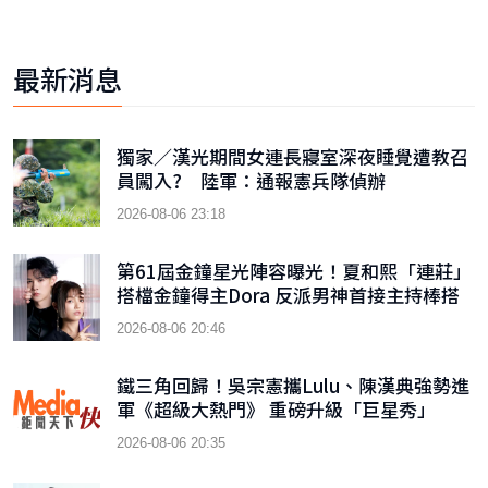
最新消息
獨家／漢光期間女連長寢室深夜睡覺遭教召
員闖入? 陸軍：通報憲兵隊偵辦
2026-08-06 23:18
第61屆金鐘星光陣容曝光！夏和熙「連莊」
搭檔金鐘得主Dora 反派男神首接主持棒搭
檔木木
2026-08-06 20:46
鐵三角回歸！吳宗憲攜Lulu、陳漢典強勢進
軍《超級大熱門》 重磅升級「巨星秀」
2026-08-06 20:35