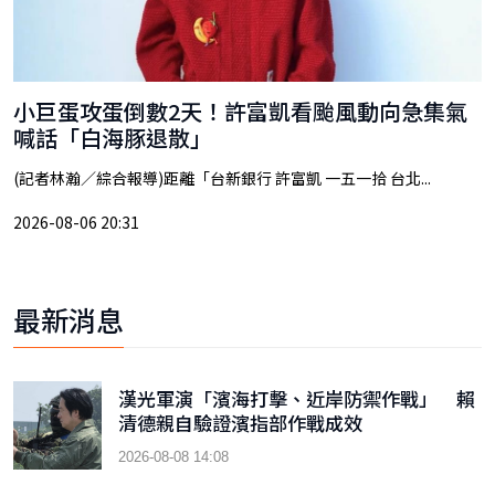
小巨蛋攻蛋倒數2天！許富凱看颱風動向急集氣
喊話「白海豚退散」
(記者林瀚／綜合報導)距離「台新銀行 許富凱 一五一拾 台北...
2026-08-06 20:31
最新消息
漢光軍演「濱海打擊、近岸防禦作戰」 賴
清德親自驗證濱指部作戰成效
2026-08-08 14:08