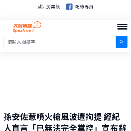
房業網
粉絲專頁
孫安佐惹噴火槍風波遭拘提 經紀
人直言「已無法完全掌控」宣布辭