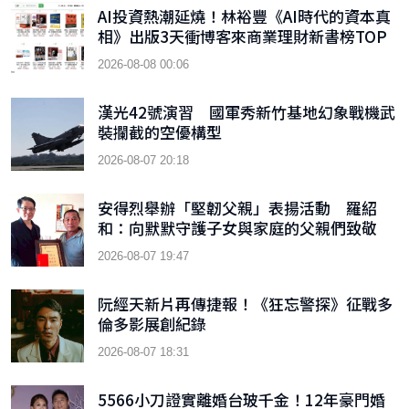
AI投資熱潮延燒！林裕豐《AI時代的資本真
相》出版3天衝博客來商業理財新書榜TOP
9
2026-08-08 00:06
漢光42號演習 國軍秀新竹基地幻象戰機武
裝攔截的空優構型
2026-08-07 20:18
安得烈舉辦「堅韌父親」表揚活動 羅紹
和：向默默守護子女與家庭的父親們致敬
2026-08-07 19:47
阮經天新片再傳捷報！《狂忘警探》征戰多
倫多影展創紀錄
2026-08-07 18:31
5566小刀證實離婚台玻千金！12年豪門婚