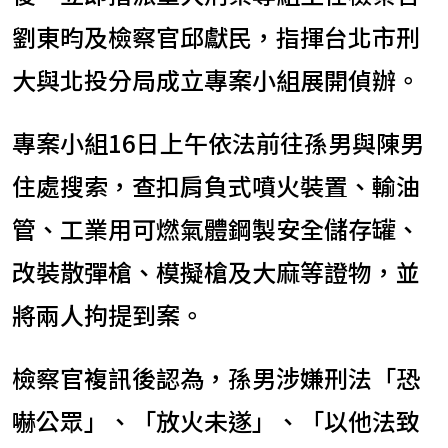
劉東昀及檢察官邱獻民，指揮台北市刑
大與北投分局成立專案小組展開偵辦。
專案小組16日上午依法前往孫男與陳男
住處搜索，查扣肩負式噴火裝置、輸油
管、工業用可燃氣體鋼製安全儲存罐、
改裝散彈槍、模擬槍及大麻等證物，並
將兩人拘提到案。
檢察官複訊後認為，孫男涉嫌刑法「恐
嚇公眾」、「放火未遂」、「以他法致