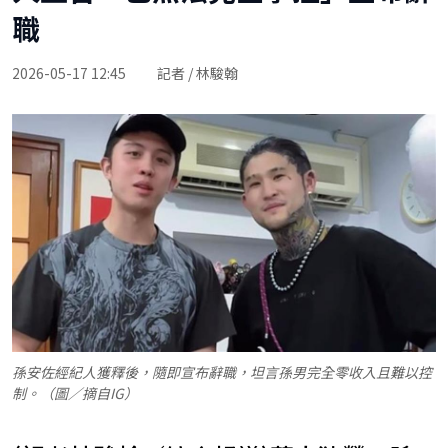
職
2026-05-17 12:45
記者 / 林駿翰
孫安佐經紀人獲釋後，隨即宣布辭職，坦言孫男完全零收入且難以控
制。（圖／摘自IG）