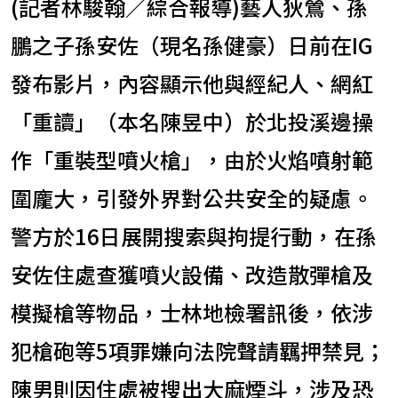
(記者林駿翰／綜合報導)藝人狄鶯、孫
鵬之子孫安佐（現名孫健豪）日前在IG
發布影片，內容顯示他與經紀人、網紅
「重讀」（本名陳昱中）於北投溪邊操
作「重裝型噴火槍」，由於火焰噴射範
圍龐大，引發外界對公共安全的疑慮。
警方於16日展開搜索與拘提行動，在孫
安佐住處查獲噴火設備、改造散彈槍及
模擬槍等物品，士林地檢署訊後，依涉
犯槍砲等5項罪嫌向法院聲請羈押禁見；
陳男則因住處被搜出大麻煙斗，涉及恐