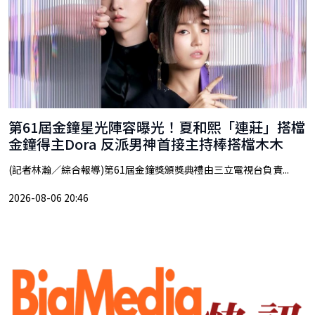
第61屆金鐘星光陣容曝光！夏和熙「連莊」搭檔
金鐘得主Dora 反派男神首接主持棒搭檔木木
(記者林瀚／綜合報導)第61屆金鐘獎頒獎典禮由三立電視台負責...
2026-08-06 20:46