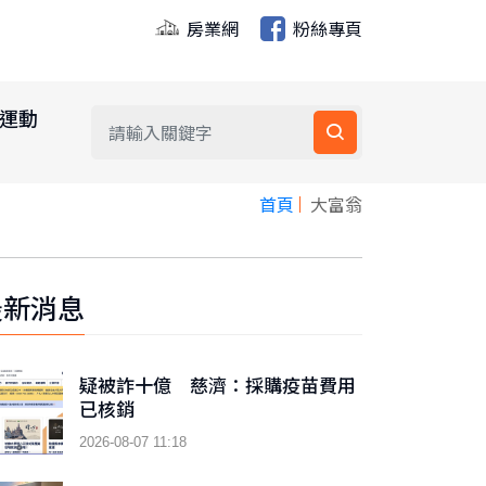
房業網
粉絲專頁
運動
首頁
大富翁
最新消息
疑被詐十億 慈濟：採購疫苗費用
已核銷
2026-08-07 11:18