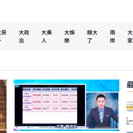
大房
大政
大美
大娛
糗大
兩
大
子
治
人
樂
了
岸
家