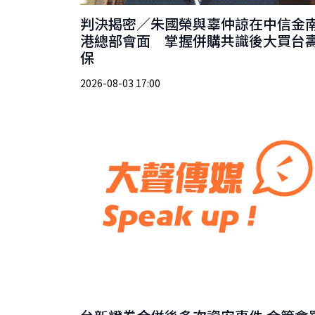
判決揭密／朱國榮與辜仲諒在中信金
港總部會面 掌握併購共識後大買台
保
2026-08-03 17:00