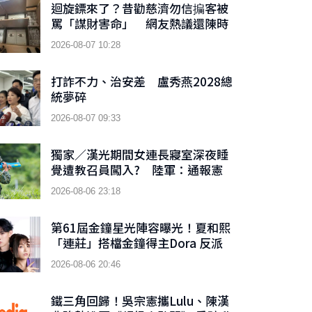
迴旋鏢來了？昔勸慈濟勿信揙客被
罵「謀財害命」 網友熱議還陳時
中公道
2026-08-07 10:28
打詐不力、治安差 盧秀燕2028總
統夢碎
2026-08-07 09:33
獨家／漢光期間女連長寢室深夜睡
覺遭教召員闖入? 陸軍：通報憲
兵隊偵辦
2026-08-06 23:18
第61屆金鐘星光陣容曝光！夏和熙
「連莊」搭檔金鐘得主Dora 反派
男神首接主持棒搭檔木木
2026-08-06 20:46
鐵三角回歸！吳宗憲攜Lulu、陳漢