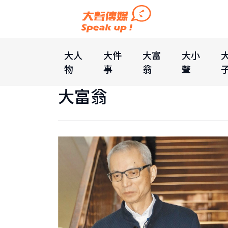
大人
大件
大富
大小
物
事
翁
聲
大富翁