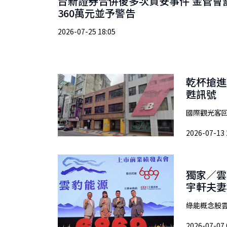
台新證券合併後多次資安事件 金管會
360萬元並予警告
2026-07-25 18:05
乾杯搶進
甦訊號
國際觀光客回
2026-07-13 
獨家／雲
宇軒夫妻
綠能概念股雲
2026-07-07 