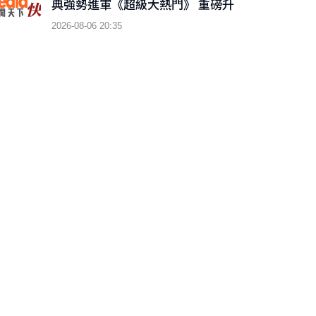
典強勢進軍《超級大熱門》 重磅升
級「巨星秀」
2026-08-06 20:35