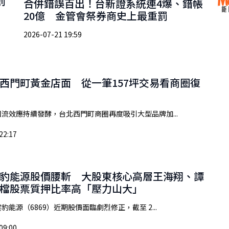
罰
合併錯誤百出！台新證系統連4爆、錯帳
20億 金管會祭券商史上最重罰
2026-07-21 19:59
西門町黃金店面 從一筆157坪交易看商圈復
流效應持續發酵，台北西門町商圈再度吸引大型品牌加...
22:17
豹能源股價腰斬 大股東核心高層王海翔、譚
檔股票質押比率高「壓力山大」
豹能源（6869）近期股價面臨劇烈修正，截至 2...
09:00