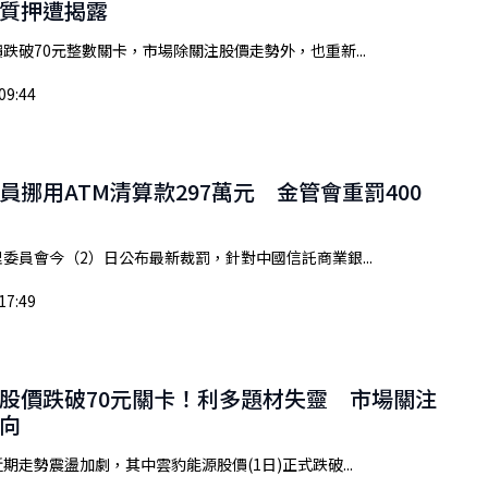
質押遭揭露
跌破70元整數關卡，市場除關注股價走勢外，也重新...
09:44
員挪用ATM清算款297萬元 金管會重罰400
委員會今（2）日公布最新裁罰，針對中國信託商業銀...
17:49
股價跌破70元關卡！利多題材失靈 市場關注
向
期走勢震盪加劇，其中雲豹能源股價(1日)正式跌破...