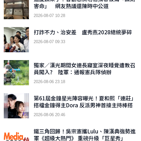
害命」 網友熱議還陳時中公道
2026-08-07 10:28
打詐不力、治安差 盧秀燕2028總統夢碎
2026-08-07 09:33
獨家／漢光期間女連長寢室深夜睡覺遭教召
員闖入? 陸軍：通報憲兵隊偵辦
2026-08-06 23:18
第61屆金鐘星光陣容曝光！夏和熙「連莊」
搭檔金鐘得主Dora 反派男神首接主持棒搭
檔木木
2026-08-06 20:46
鐵三角回歸！吳宗憲攜Lulu、陳漢典強勢進
軍《超級大熱門》 重磅升級「巨星秀」