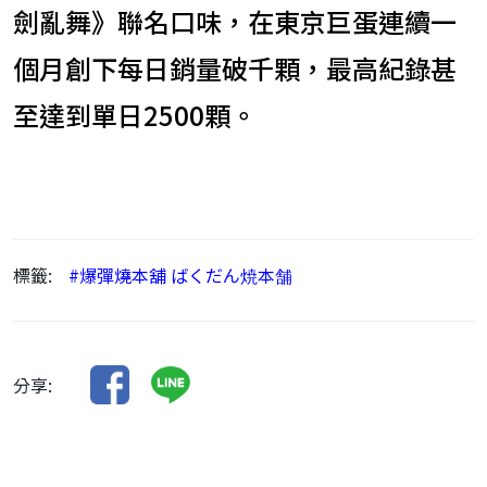
劍亂舞》聯名口味，在東京巨蛋連續一
個月創下每日銷量破千顆，最高紀錄甚
至達到單日2500顆。
標籤:
#爆彈燒本舖 ばくだん焼本舗
分享: