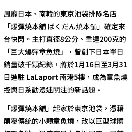
風靡日本、南韓的東京池袋排隊名店
「爆彈燒本舖 ばくだん焼本舗」確定來
台快閃。主打直徑8公分、重達200克的
「巨大爆彈章魚燒」，曾創下日本單日
銷量破千顆紀錄，將於1月16日至3月31
日進駐
LaLaport 南港5樓
，成為章魚燒
控與日系動漫迷關注的新話題。
「爆彈燒本舖」起家於東京池袋，憑藉
顛覆傳統的小顆章魚燒，改以巨型球體