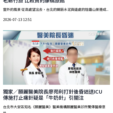
老爺行旅 比較貴的康橋旅館
窗外的風景 從高處望出去，台北的鋼筋水泥與遠處的陰霾山景連成...
2026-07-13 12:51
獨家／願麗醫美院長廖苑利打針後昏迷送ICU
傳施打止痛針疑是「牛奶針」引關注
台北市大安區知名《願麗醫美》醫美機構願麗醫美診所驚傳醫療意
外...