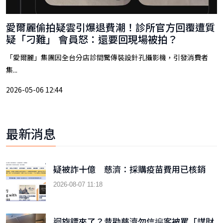
愛爾麗偷拍疑雲引爆退費潮！診所官方回覆遭質
疑「刁難」 會員怒：還要回現場被拍？
「愛爾麗」集團因全台分店診間驚傳裝設針孔攝影機，引發消費者
集...
2026-05-06 12:44
最新消息
疑被詐十億 慈濟：採購疫苗費用已核銷
2026-08-07 11:18
迴旋鏢來了？昔勸慈濟勿信揙客被罵「謀財