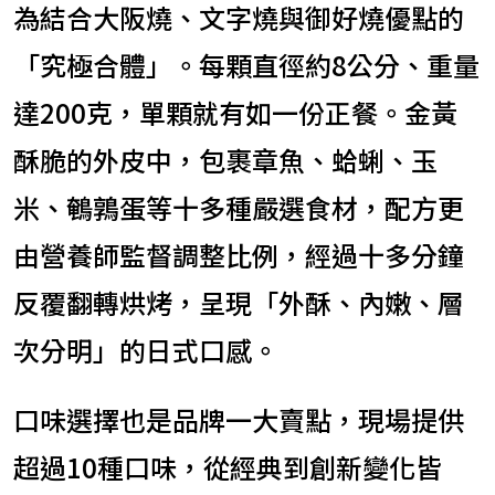
為結合大阪燒、文字燒與御好燒優點的
「究極合體」。每顆直徑約8公分、重量
達200克，單顆就有如一份正餐。金黃
酥脆的外皮中，包裹章魚、蛤蜊、玉
米、鵪鶉蛋等十多種嚴選食材，配方更
由營養師監督調整比例，經過十多分鐘
反覆翻轉烘烤，呈現「外酥、內嫩、層
次分明」的日式口感。
口味選擇也是品牌一大賣點，現場提供
超過10種口味，從經典到創新變化皆