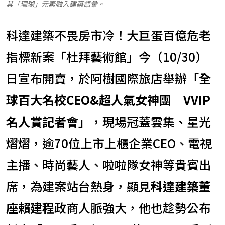
其「珊瑚」元素融入建築語彙。
科達建築不畏房市冷！大巨蛋百億危老
指標新案「杜拜藝術館」今（10/30）
日宣布開賣，於阿樹國際旅店舉辦「
全
球百大名校CEO&超人氣女神團 VVIP
名人賞記者會
」，現場冠蓋雲集、星光
熠熠，逾70位上市上櫃企業CEO、電視
主播、時尚藝人、啦啦隊女神等貴賓出
席，為建案站台熱身，顯見
科達建築董
座賴建程
政商人脈強大，他也趁勢公布