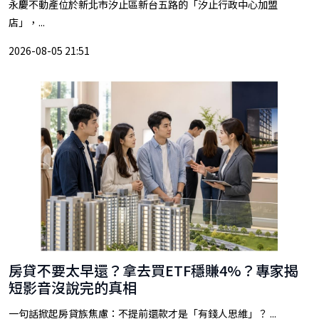
永慶不動產位於新北市汐止區新台五路的「汐止行政中心加盟
店」，...
2026-08-05 21:51
房貸不要太早還？拿去買ETF穩賺4%？專家揭
短影音沒說完的真相
一句話掀起房貸族焦慮：不提前還款才是「有錢人思維」？ ...