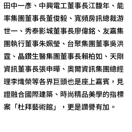
田中一彥、中興電工董事長江馥年、能
率集團董事長董俊毅、寬頻房訊總裁游
世一、秀泰影城董事長廖偉銘、友嘉集
團執行董事朱姵瑩、台聚集團董事吳洪
霆、晶鑽生醫集團董事長賴柏如、天剛
資訊董事長張申曄、奧爾資訊集團總經
理李熾榮等各界巨頭也是座上嘉賓，見
證融合國際建築、時尚精品美學的指標
案「杜拜藝術館」，更是讚譽有加。