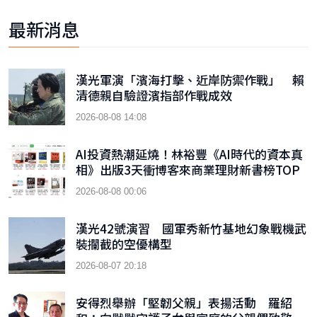
最新消息
漢光軍演「濱海打擊、近岸防禦作戰」 賴
清德親自驗證濱指部作戰成效
2026-08-08 14:08
AI投資熱潮延燒！林裕豐《AI時代的資本真
相》出版3天衝博客來商業理財新書榜TOP
9
2026-08-08 00:06
漢光42號演習 國軍秀新竹基地幻象戰機武
裝攔截的空優構型
2026-08-07 20:18
安得烈舉辦「堅韌父親」表揚活動 羅紹