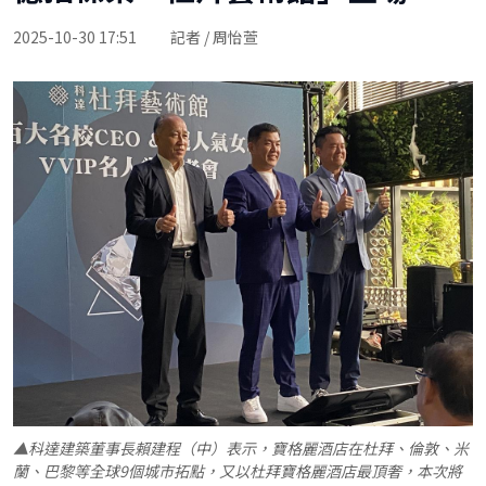
2025-10-30 17:51
記者 / 周怡萱
▲科達建築董事長賴建程（中）表示，寶格麗酒店在杜拜、倫敦、米
蘭、巴黎等全球9個城市拓點，又以杜拜寶格麗酒店最頂奢，本次將