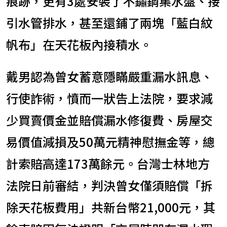
痕跡，更有3處安裝了不鏽鋼集水盤、接
引水管排水，甚至還鋪了兩塊「藍白紋
帆布」在天花板內接積水。
戴男認為曾女蓄意隱瞞嚴重漏水訊息、
行使詐術，憤而一狀告上法院，要求減
少買賣價金並賠償漏水修復費、房屋交
易價值減損及50萬元精神慰撫金等，總
計索賠高達173萬餘元。台灣士林地方
法院日前審結，判決曾女僅須賠償「拆
除天花板費用」共新台幣21,000元，其