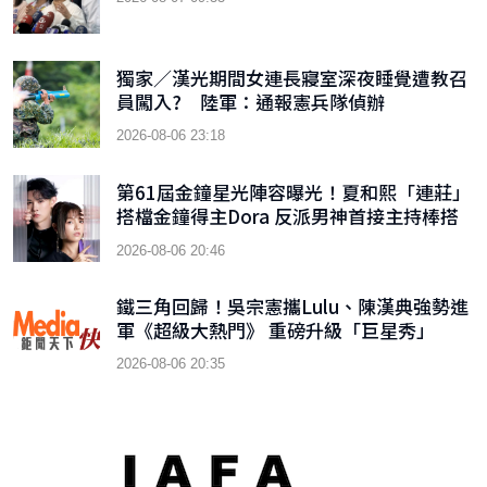
獨家／漢光期間女連長寢室深夜睡覺遭教召
員闖入? 陸軍：通報憲兵隊偵辦
2026-08-06 23:18
第61屆金鐘星光陣容曝光！夏和熙「連莊」
搭檔金鐘得主Dora 反派男神首接主持棒搭
檔木木
2026-08-06 20:46
鐵三角回歸！吳宗憲攜Lulu、陳漢典強勢進
軍《超級大熱門》 重磅升級「巨星秀」
2026-08-06 20:35