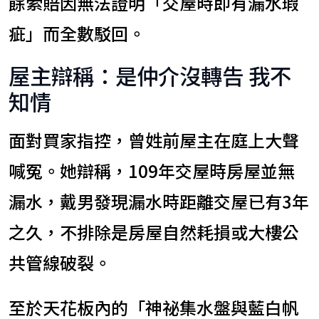
餘索賠因無法證明「交屋時即有漏水瑕
疵」而全數駁回。
屋主辯稱：是仲介沒轉告 我不
知情
面對買家指控，曾姓前屋主在庭上大聲
喊冤。她辯稱，109年交屋時房屋並無
漏水，戴男發現漏水時距離交屋已有3年
之久，不排除是房屋自然耗損或大樓公
共管線破裂。
至於天花板內的「神祕集水盤與藍白帆