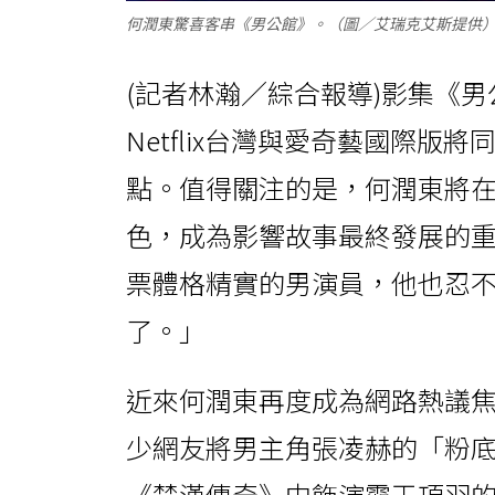
何潤東驚喜客串《男公館》。（圖／艾瑞克艾斯提供
(記者林瀚／綜合報導)影集《
Netflix台灣與愛奇藝國際版
點。值得關注的是，何潤東將
色，成為影響故事最終發展的
票體格精實的男演員，他也忍
了。」
近來何潤東再度成為網路熱議
少網友將男主角張凌赫的「粉
《楚漢傳奇》中飾演霸王項羽