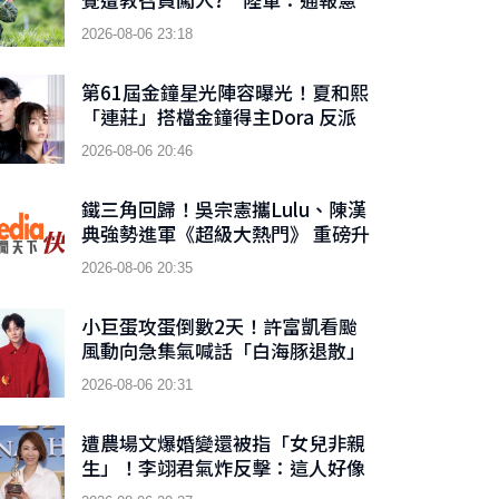
兵隊偵辦
2026-08-06 23:18
第61屆金鐘星光陣容曝光！夏和熙
「連莊」搭檔金鐘得主Dora 反派
男神首接主持棒搭檔木木
2026-08-06 20:46
鐵三角回歸！吳宗憲攜Lulu、陳漢
典強勢進軍《超級大熱門》 重磅升
級「巨星秀」
2026-08-06 20:35
小巨蛋攻蛋倒數2天！許富凱看颱
風動向急集氣喊話「白海豚退散」
2026-08-06 20:31
遭農場文爆婚變還被指「女兒非親
生」！李翊君氣炸反擊：這人好像
睡在我床底下