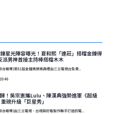
金鐘星光陣容曝光！夏和熙「連莊」搭檔金鐘得
a 反派男神首接主持棒搭檔木木
綜合報導)第61屆金鐘獎頒獎典禮由三立電視台負責...
20:46
歸！吳宗憲攜Lulu、陳漢典強勢進軍《超級
 重磅升級「巨星秀」
綜合報導)由三立電視、台視與好看製作聯手打造的電...