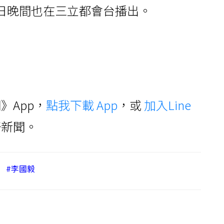
時每週日晚間也在三立都會台播出。
》App，
點我下載 App
，或
加入Line
好新聞。
#李國毅