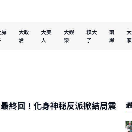
大房
大政
大美
大娛
糗大
兩
大
子
治
人
樂
了
岸
家
》最終回！化身神秘反派掀結局震