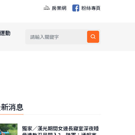
房業網
粉絲專頁
運動
最新消息
獨家／漢光期間女連長寢室深夜睡
覺遭教召員闖入? 陸軍：通報憲