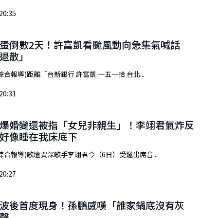
20:35
蛋倒數2天！許富凱看颱風動向急集氣喊話
退散」
合報導)距離「台新銀行 許富凱 一五一拾 台北...
20:31
爆婚變還被指「女兒非親生」！李翊君氣炸反
好像睡在我床底下
綜合報導)歌壇資深歌手李翊君今（6日）受邀出席音...
20:27
波後首度現身！孫鵬感嘆「誰家鍋底沒有灰
聲