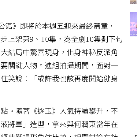
）
男公館》即將於本週五迎來最終篇章，
將同步上架第9、10集，為全劇10集劃下句
在大結局中驚喜現身，化身神秘反派角
重要關鍵人物。進組拍攝期間，面對一
不住笑說：「或許我也該再度開始健身
焦點。隨著《逐玉》人氣持續攀升，不
底液將軍」造型，拿來與何潤東當年在
的經典戰場形象做比較，相關討論在社