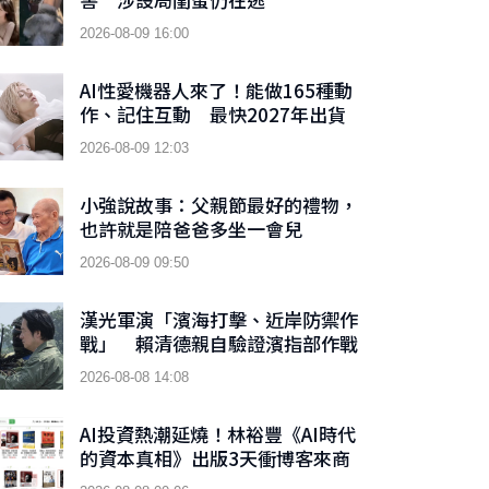
2026-08-09 16:00
AI性愛機器人來了！能做165種動
作、記住互動 最快2027年出貨
2026-08-09 12:03
小強說故事：父親節最好的禮物，
也許就是陪爸爸多坐一會兒
2026-08-09 09:50
漢光軍演「濱海打擊、近岸防禦作
戰」 賴清德親自驗證濱指部作戰
成效
2026-08-08 14:08
AI投資熱潮延燒！林裕豐《AI時代
的資本真相》出版3天衝博客來商
業理財新書榜TOP 9