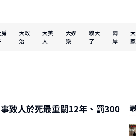
大房
大政
大美
大娛
糗大
兩
大
子
治
人
樂
了
岸
家
事致人於死最重關12年、罰300