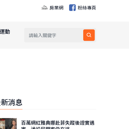
房業網
粉絲專頁
運動
最新消息
百萬網紅雅典娜赴菲失蹤後證實遇
害 涉設局閨蜜仍在逃