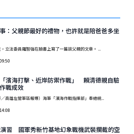
事：父親節最好的禮物，也許就是陪爸爸多坐
，立法委員羅智強在臉書上寫了一篇談父親的文章。 ...
09:50
「濱海打擊、近岸防禦作戰」 賴清德親自驗
作戰成效
／高雄左營軍區報導）海軍「濱海作戰指揮部」奉總統...
14:08
號演習 國軍秀新竹基地幻象戰機武裝攔截的空