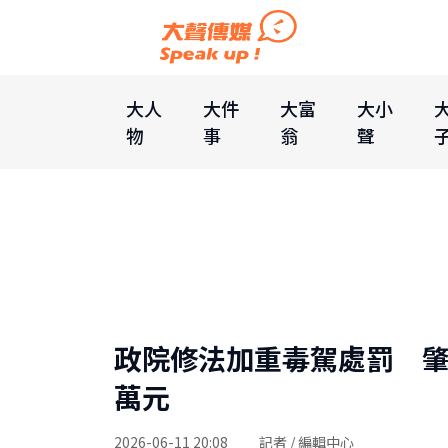
大人
大件
大富
大小
物
事
翁
聲
政院修法加重毒駕處罰 肇
萬元
2026-06-11 20:08
記者 / 編輯中心