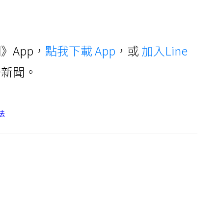
》App，
點我下載 App
，或
加入Line
好新聞。
法