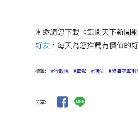
＊邀請您下載《鉅聞天下新聞網
好友
，每天為您推薦有價值的
標籤:
#行政院
#毒駕
#刑法
#陸海空軍刑
分享: