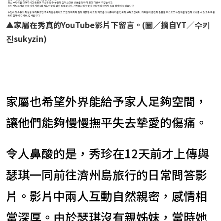
▲
家屬在秀真的YouTube影片下留言。(圖／摘自YT／수키
진sukyzin)
家屬也希望外界能給予家人足夠空間，
讓他們能夠慢慢撫平失去摯愛的傷痛。
令人鼻酸的是，秀珍在12天前才上傳與
瑟琪一同前往濟州島旅行的日常問答影
片。影片中兩人互動自然親密，感情相
當深厚。由於瑟琪沒有親姊妹，當時她