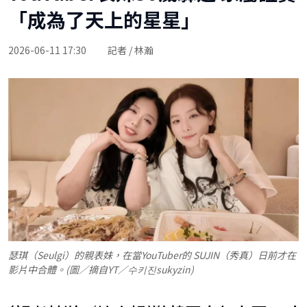
「成為了天上的星星」
2026-06-11 17:30
記者 / 林瀚
瑟琪（Seulgi）的親表妹，在當YouTuber的 SUJIN（秀真）日前才在
影片中合體。(圖／摘自YT／수키진sukyzin)