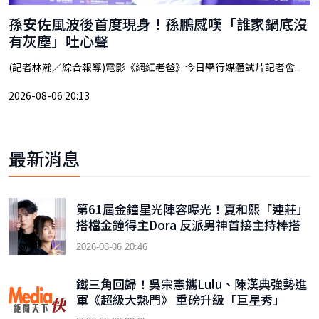
孫安佐風波後首度現身！孫鵬感嘆「誰家鍋底沒
有灰塵」吐心聲
(記者林瀚／綜合報導)電影《網紅老爸》今日舉行媒體試片記者會...
2026-08-06 20:13
最新消息
第61屆金鐘星光陣容曝光！夏和熙「連莊」
搭檔金鐘得主Dora 反派男神首接主持棒搭
檔木木
2026-08-06 20:46
鐵三角回歸！吳宗憲攜Lulu、陳漢典強勢進
軍《超級大熱門》 重磅升級「巨星秀」