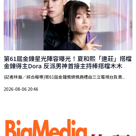
第61屆金鐘星光陣容曝光！夏和熙「連莊」搭檔
金鐘得主Dora 反派男神首接主持棒搭檔木木
(記者林瀚／綜合報導)第61屆金鐘獎頒獎典禮由三立電視台負責...
2026-08-06 20:46