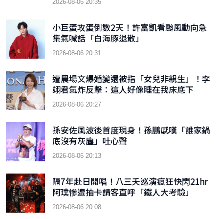
2026-08-06 20:35
小巨蛋攻蛋倒數2天！許富凱看颱風動向急
集氣喊話「白海豚退散」
2026-08-06 20:31
遭農場文爆婚變還被指「女兒非親生」！李
翊君氣炸反擊：這人好像睡在我床底下
2026-08-06 20:27
孫安佐風波後首度現身！孫鵬感嘆「誰家鍋
底沒有灰塵」吐心聲
2026-08-06 20:13
隔7年赴日開唱！八三夭巡演瘋狂快閃21hr
阿璞慘遭抽卡請客直呼「鐵人大考驗」
2026-08-06 20:08