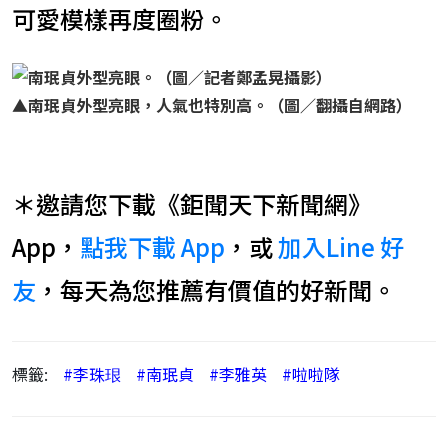
可愛模樣再度圈粉。
▲
南珉貞外型亮眼，人氣也特別高。（圖／翻攝自網路）
＊邀請您下載《鉅聞天下新聞網》
App，
點我下載 App
，或
加入Line 好
友
，每天為您推薦有價值的好新聞。
標籤:
#李珠珢
#南珉貞
#李雅英
#啦啦隊