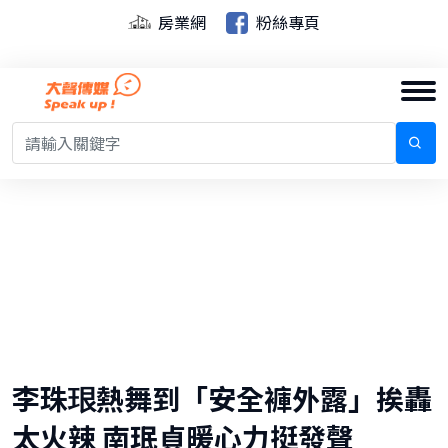
房業網
粉絲專頁
李珠珢熱舞到「安全褲外露」挨轟
太火辣 南珉貞暖心力挺發聲