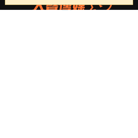
大聲傳媒
版權所有，非經授權，不許轉載本網站內容
重要連結
關於我們
隱私權政策