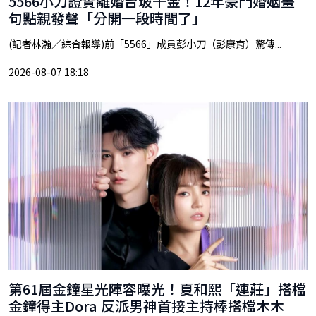
5566小刀證實離婚台玻千金！12年豪門婚姻畫
句點親發聲「分開一段時間了」
(記者林瀚／綜合報導)前「5566」成員彭小刀（彭康育）驚傳...
2026-08-07 18:18
第61屆金鐘星光陣容曝光！夏和熙「連莊」搭檔
金鐘得主Dora 反派男神首接主持棒搭檔木木