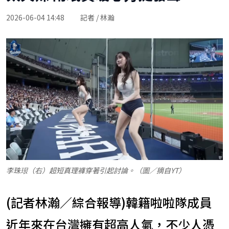
2026-06-04 14:48
記者 / 林瀚
李珠珢（右）超短真理褲穿著引起討論。（圖／摘自YT）
(記者林瀚／綜合報導)韓籍啦啦隊成員
近年來在台灣擁有超高人氣，不少人憑