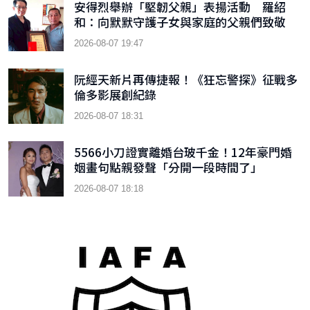
安得烈舉辦「堅韌父親」表揚活動 羅紹
和：向默默守護子女與家庭的父親們致敬
2026-08-07 19:47
阮經天新片再傳捷報！《狂忘警探》征戰多
倫多影展創紀錄
2026-08-07 18:31
5566小刀證實離婚台玻千金！12年豪門婚
姻畫句點親發聲「分開一段時間了」
2026-08-07 18:18