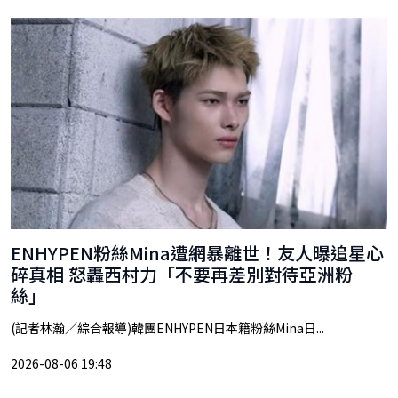
ENHYPEN粉絲Mina遭網暴離世！友人曝追星心
碎真相 怒轟西村力「不要再差別對待亞洲粉
絲」
(記者林瀚／綜合報導)韓團ENHYPEN日本籍粉絲Mina日...
2026-08-06 19:48