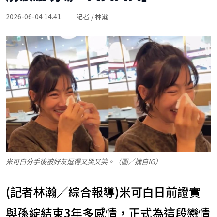
2026-06-04 14:41
記者 / 林瀚
米可白分手後被好友逗得又哭又笑。（圖／摘自IG）
(記者林瀚／綜合報導)米可白日前證實
與孫綻結束3年多感情，正式為這段戀情