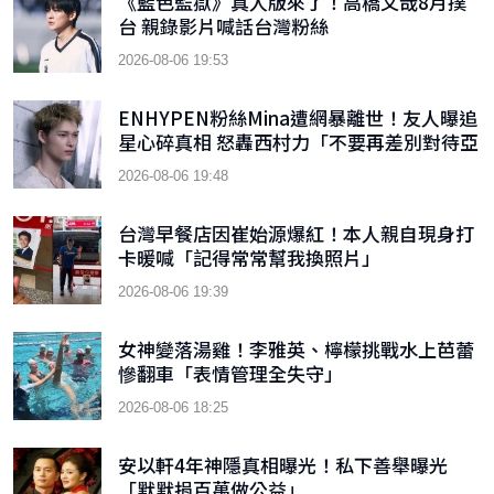
《藍色監獄》真人版來了！高橋文哉8月撲
台 親錄影片喊話台灣粉絲
2026-08-06 19:53
ENHYPEN粉絲Mina遭網暴離世！友人曝追
星心碎真相 怒轟西村力「不要再差別對待亞
洲粉絲」
2026-08-06 19:48
台灣早餐店因崔始源爆紅！本人親自現身打
卡暖喊「記得常常幫我換照片」
2026-08-06 19:39
女神變落湯雞！李雅英、檸檬挑戰水上芭蕾
慘翻車「表情管理全失守」
2026-08-06 18:25
安以軒4年神隱真相曝光！私下善舉曝光
「默默捐百萬做公益」