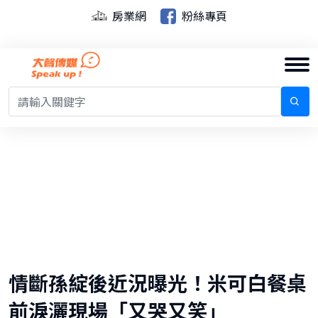
房業網
粉絲專頁
情斷孫綻後近況曝光！米可白餐桌
前淚灑現場「又哭又笑」