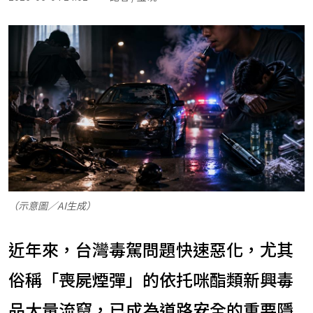
（示意圖／AI生成）
近年來，台灣毒駕問題快速惡化，尤其
俗稱「喪屍煙彈」的依托咪酯類新興毒
品大量流竄，已成為道路安全的重要隱