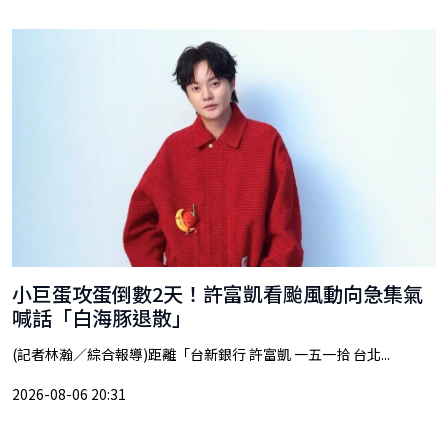
小巨蛋攻蛋倒數2天！許富凱看颱風動向急集氣
喊話「白海豚退散」
(記者林瀚／綜合報導)距離「台新銀行 許富凱 一五一拾 台北...
2026-08-06 20:31