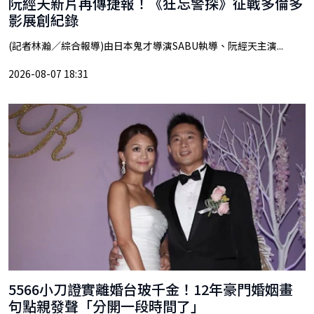
阮經天新片再傳捷報！《狂忘警探》征戰多倫多
影展創紀錄
(記者林瀚／綜合報導)由日本鬼才導演SABU執導、阮經天主演...
2026-08-07 18:31
5566小刀證實離婚台玻千金！12年豪門婚姻畫
句點親發聲「分開一段時間了」