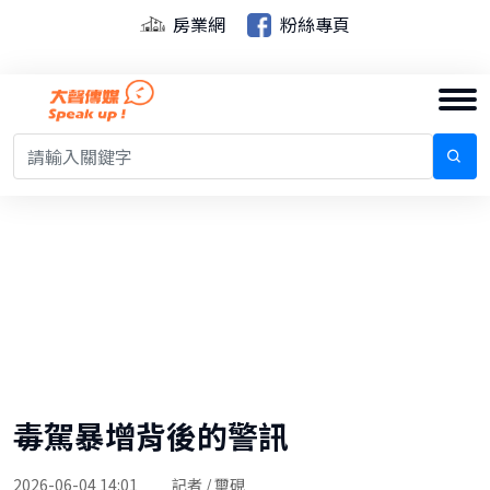
房業網
粉絲專頁
毒駕暴增背後的警訊
2026-06-04 14:01
記者 / 璽硯