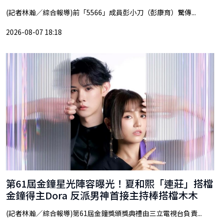
(記者林瀚／綜合報導)前「5566」成員彭小刀（彭康育）驚傳...
2026-08-07 18:18
第61屆金鐘星光陣容曝光！夏和熙「連莊」搭檔
金鐘得主Dora 反派男神首接主持棒搭檔木木
(記者林瀚／綜合報導)第61屆金鐘獎頒獎典禮由三立電視台負責...