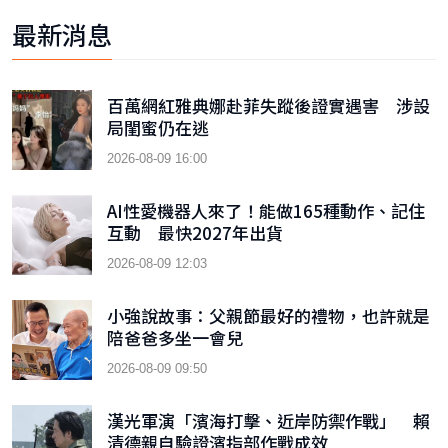
最新消息
百萬網紅雅典娜赴菲失蹤後證實遇害 涉設
局閨蜜仍在逃
2026-08-09 16:00
AI性愛機器人來了！能做165種動作、記住
互動 最快2027年出貨
2026-08-09 12:03
小強說故事：父親節最好的禮物，也許就是
陪爸爸多坐一會兒
2026-08-09 09:50
漢光軍演「濱海打擊、近岸防禦作戰」 賴
清德親自驗證濱指部作戰成效