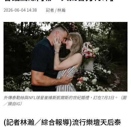
2026-06-04 14:38
記者 / 林瀚
外傳泰勒絲與NFL球星崔維斯凱爾斯的世紀婚禮，訂在7月3日。（圖
／摘自IG）
(記者林瀚／綜合報導)流行樂壇天后泰