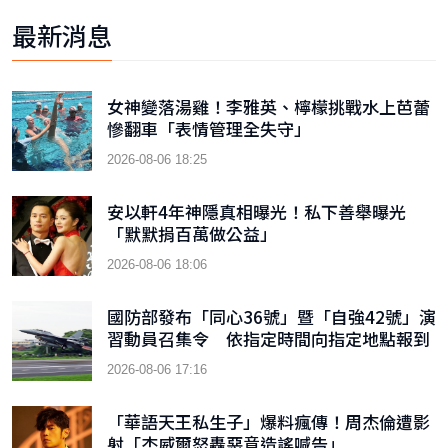
最新消息
女神變落湯雞！李雅英、檸檬挑戰水上芭蕾
慘翻車「表情管理全失守」
2026-08-06 18:25
安以軒4年神隱真相曝光！私下善舉曝光
「默默捐百萬做公益」
2026-08-06 18:06
國防部發布「同心36號」暨「自強42號」演
習動員召集令 依指定時間向指定地點報到
2026-08-06 17:16
「華語天王私生子」爆料瘋傳！周杰倫遭影
射「杰威爾怒轟惡意造謠喊告」