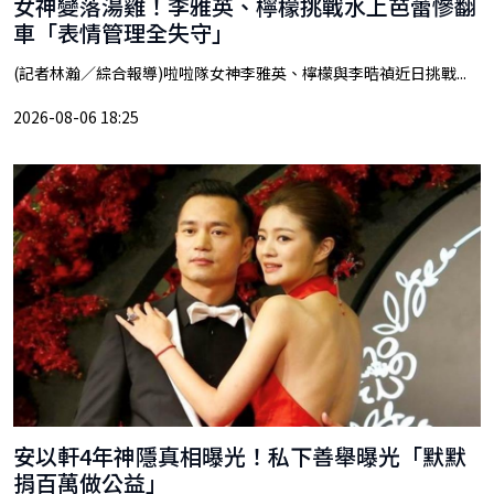
女神變落湯雞！李雅英、檸檬挑戰水上芭蕾慘翻
車「表情管理全失守」
(記者林瀚／綜合報導)啦啦隊女神李雅英、檸檬與李晧禎近日挑戰...
2026-08-06 18:25
安以軒4年神隱真相曝光！私下善舉曝光「默默
捐百萬做公益」