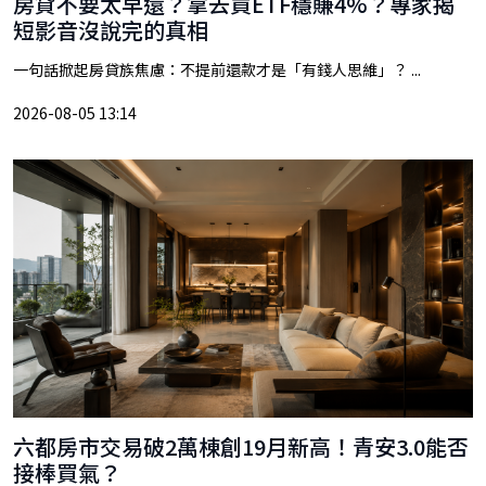
房貸不要太早還？拿去買ETF穩賺4%？專家揭
短影音沒說完的真相
一句話掀起房貸族焦慮：不提前還款才是「有錢人思維」？ ...
2026-08-05 13:14
六都房市交易破2萬棟創19月新高！青安3.0能否
接棒買氣？