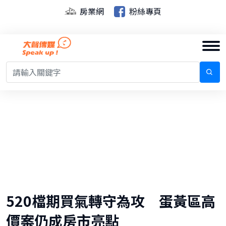
房業網
粉絲專頁
520檔期買氣轉守為攻 蛋黃區高
價案仍成房市亮點