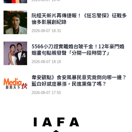
阮經天新片再傳捷報！《狂忘警探》征戰多
倫多影展創紀錄
2026-08-07 18:31
5566小刀證實離婚台玻千金！12年豪門婚
姻畫句點親發聲「分開一段時間了」
2026-08-07 18:18
韋安觀點》食安風暴民意究竟倒向哪一邊？
藍白好感度暴漲，民進黨傷了嗎？
2026-08-07 17:55