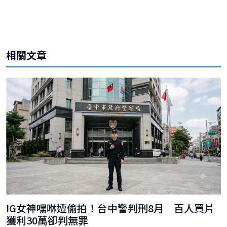
相關文章
IG女神嘿咻遭偷拍！台中警判刑8月 百人買片
獲利30萬卻判無罪