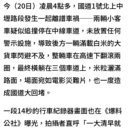
今（20日）凌晨4點多，國道1號北上中
壢路段發生一起離譜車禍——兩輛小客
車疑似追撞停在中線車道，未放置任何
警示設施，導致後方一輛滿載白米的大
貨車閃避不及，整輛車在高速下翻滾兩
圈，最終橫躺在三個車道上，米粒灑滿
路面，場面宛如電影災難片，也一度造
成國道大回堵。
一段14秒的行車紀錄器畫面也在《爆料
公社》曝光，拍攝者直呼「一大清早就