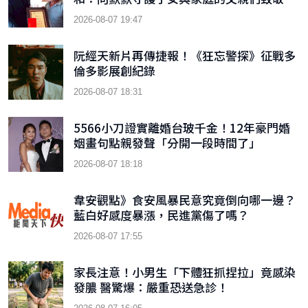
2026-08-07 19:47
阮經天新片再傳捷報！《狂忘警探》征戰多
倫多影展創紀錄
2026-08-07 18:31
5566小刀證實離婚台玻千金！12年豪門婚
姻畫句點親發聲「分開一段時間了」
2026-08-07 18:18
韋安觀點》食安風暴民意究竟倒向哪一邊？
藍白好感度暴漲，民進黨傷了嗎？
2026-08-07 17:55
家長注意！小男生「下體狂抓捏拉」竟感染
發膿 醫驚爆：嚴重恐送急診！