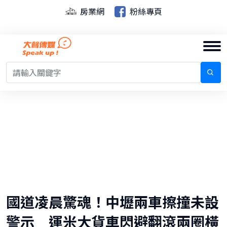
房業網
粉絲專頁
國道凌晨驚魂！中壢兩車擦撞未設
警示 運米大貨車閃避翻滾兩圈橫