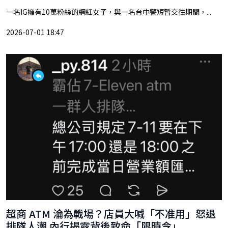
一名IG擁有10萬粉絲的網紅女子，與一名台中警短暫交往期間，...
2026-07-01 18:47
超商 ATM 淪為戰場？店員大喊「不准用」怒退
排隊人潮 內行揭露背後致命「限時令」