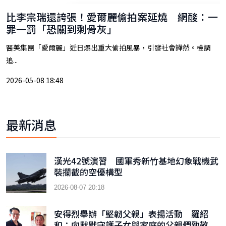
比李宗瑞還誇張！愛爾麗偷拍案延燒 網酸：一
罪一罰「恐關到剩骨灰」
醫美集團「愛爾麗」近日爆出重大偷拍風暴，引發社會譁然。檢調
追...
2026-05-08 18:48
最新消息
漢光42號演習 國軍秀新竹基地幻象戰機武
裝攔截的空優構型
2026-08-07 20:18
安得烈舉辦「堅韌父親」表揚活動 羅紹
和：向默默守護子女與家庭的父親們致敬