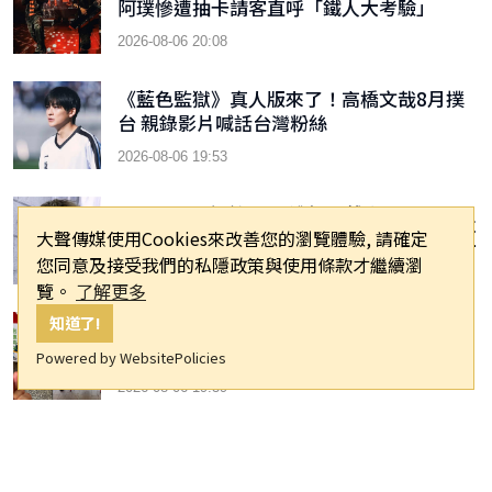
阿璞慘遭抽卡請客直呼「鐵人大考驗」
2026-08-06 20:08
《藍色監獄》真人版來了！高橋文哉8月撲
台 親錄影片喊話台灣粉絲
2026-08-06 19:53
ENHYPEN粉絲Mina遭網暴離世！友人曝追
星心碎真相 怒轟西村力「不要再差別對待亞
大聲傳媒使用Cookies來改善您的瀏覽體驗, 請確定
洲粉絲」
您同意及接受我們的私隱政策與使用條款才繼續瀏
2026-08-06 19:48
覽。
了解更多
知道了!
台灣早餐店因崔始源爆紅！本人親自現身打
卡暖喊「記得常常幫我換照片」
Powered by WebsitePolicies
2026-08-06 19:39
女神變落湯雞！李雅英、檸檬挑戰水上芭蕾
慘翻車「表情管理全失守」