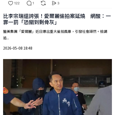
比李宗瑞還誇張！愛爾麗偷拍案延燒 網酸：一
罪一罰「恐關到剩骨灰」
醫美集團「愛爾麗」近日爆出重大偷拍風暴，引發社會譁然。檢調
追...
2026-05-08 18:48