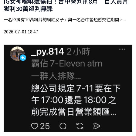
IG女神嘿咻遭偷拍！台中警判刑8月 百人買片
獲利30萬卻判無罪
一名IG擁有10萬粉絲的網紅女子，與一名台中警短暫交往期間，...
2026-07-01 18:47