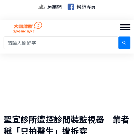
房業網
粉絲專頁
聖宜診所遭控診間裝監視器 業者
稱「只拍醫生」遭拆穿