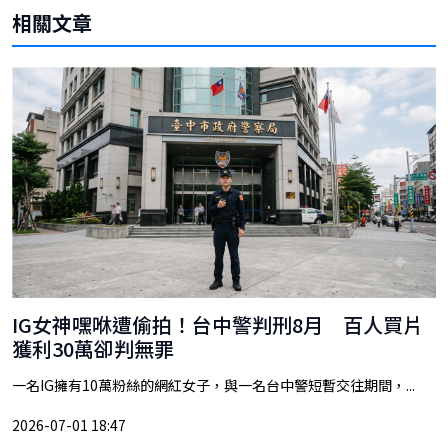
相關文章
IG女神嘿咻遭偷拍！台中警判刑8月 百人買片
獲利30萬卻判無罪
一名IG擁有10萬粉絲的網紅女子，與一名台中警短暫交往期間，...
2026-07-01 18:47