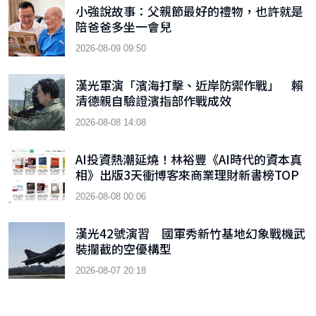
小強說故事：父親節最好的禮物，也許就是
陪爸爸多坐一會兒
2026-08-09 09:50
漢光軍演「濱海打擊、近岸防禦作戰」 賴
清德親自驗證濱指部作戰成效
2026-08-08 14:08
AI投資熱潮延燒！林裕豐《AI時代的資本真
相》出版3天衝博客來商業理財新書榜TOP
9
2026-08-08 00:06
漢光42號演習 國軍秀新竹基地幻象戰機武
裝攔截的空優構型
2026-08-07 20:18