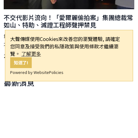
不交代影片流向！「愛爾麗偷拍案」集團總裁常
如山、特助、滅證工程師聲押禁見
愛爾麗醫美集團遭控在分店裝設偽裝成偵煙器的針孔攝影機後，新
大聲傳媒使用Cookies來改善您的瀏覽體驗, 請確定
北...
您同意及接受我們的私隱政策與使用條款才繼續瀏
覽。
了解更多
2026-05-07 09:59
知道了!
Powered by WebsitePolicies
最新消息
國防部發布「同心36號」暨「自強42號」演
習動員召集令 依指定時間向指定地點報到
2026-08-06 17:16
「華語天王私生子」爆料瘋傳！周杰倫遭影