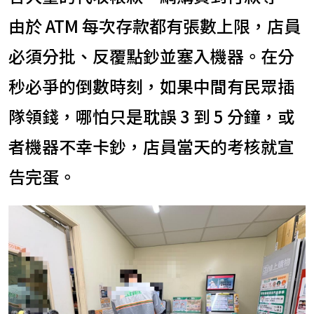
由於 ATM 每次存款都有張數上限，店員
必須分批、反覆點鈔並塞入機器。在分
秒必爭的倒數時刻，如果中間有民眾插
隊領錢，哪怕只是耽誤 3 到 5 分鐘，或
者機器不幸卡鈔，店員當天的考核就宣
告完蛋。