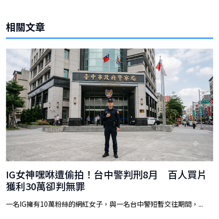
相關文章
IG女神嘿咻遭偷拍！台中警判刑8月 百人買片
獲利30萬卻判無罪
一名IG擁有10萬粉絲的網紅女子，與一名台中警短暫交往期間，...