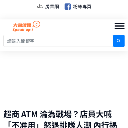
房業網
粉絲專頁
超商 ATM 淪為戰場？店員大喊
「不准用」怒退排隊人潮 內行揭