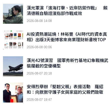
漢光軍演「濱海打擊、近岸防禦作戰」 賴
清德親自驗證濱指部作戰成效
2026-08-08 14:08
AI投資熱潮延燒！林裕豐《AI時代的資本真
相》出版3天衝博客來商業理財新書榜TOP
9
2026-08-08 00:06
漢光42號演習 國軍秀新竹基地幻象戰機武
裝攔截的空優構型
2026-08-07 20:18
安得烈舉辦「堅韌父親」表揚活動 羅紹
和：向默默守護子女與家庭的父親們致敬
2026-08-07 19:47