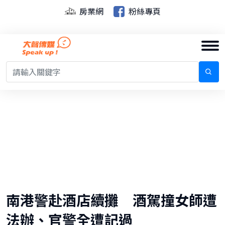
房業網
粉絲專頁
南港警赴酒店續攤 酒駕撞女師遭
法辦、官警全遭記過