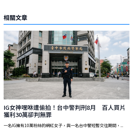
相關文章
IG女神嘿咻遭偷拍！台中警判刑8月 百人買片
獲利30萬卻判無罪
一名IG擁有10萬粉絲的網紅女子，與一名台中警短暫交往期間，...