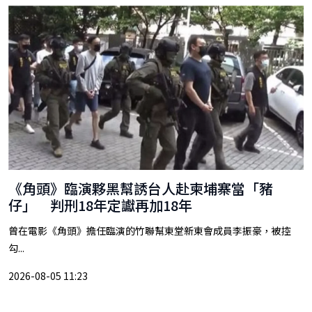
《角頭》臨演夥黑幫誘台人赴柬埔寨當「豬
仔」 判刑18年定讞再加18年
曾在電影《角頭》擔任臨演的竹聯幫東堂新東會成員李振豪，被控
勾...
2026-08-05 11:23