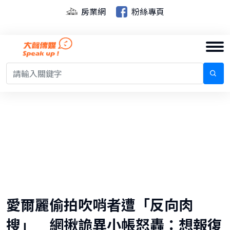
房業網
粉絲專頁
愛爾麗偷拍吹哨者遭「反向肉
搜」 網揪詭異小帳怒轟：想報復