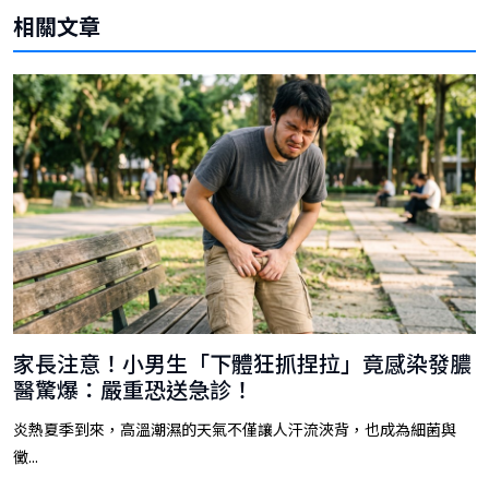
相關文章
家長注意！小男生「下體狂抓捏拉」竟感染發膿
醫驚爆：嚴重恐送急診！
炎熱夏季到來，高溫潮濕的天氣不僅讓人汗流浹背，也成為細菌與
黴...