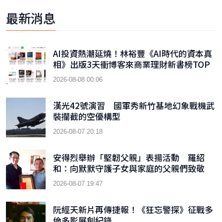
最新消息
AI投資熱潮延燒！林裕豐《AI時代的資本真
相》出版3天衝博客來商業理財新書榜TOP
9
2026-08-08 00:06
漢光42號演習 國軍秀新竹基地幻象戰機武
裝攔截的空優構型
2026-08-07 20:18
安得烈舉辦「堅韌父親」表揚活動 羅紹
和：向默默守護子女與家庭的父親們致敬
2026-08-07 19:47
阮經天新片再傳捷報！《狂忘警探》征戰多
倫多影展創紀錄