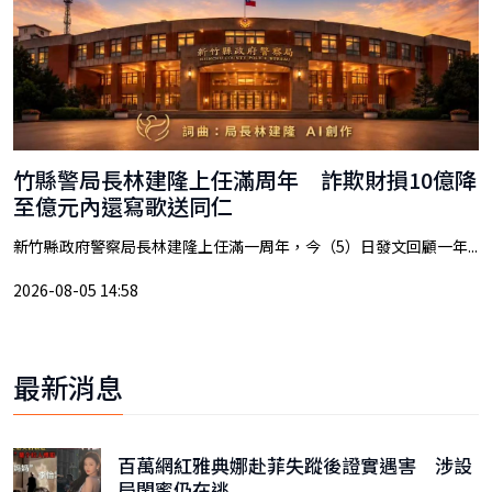
竹縣警局長林建隆上任滿周年 詐欺財損10億降
至億元內還寫歌送同仁
新竹縣政府警察局長林建隆上任滿一周年，今（5）日發文回顧一年...
2026-08-05 14:58
最新消息
百萬網紅雅典娜赴菲失蹤後證實遇害 涉設
局閨蜜仍在逃