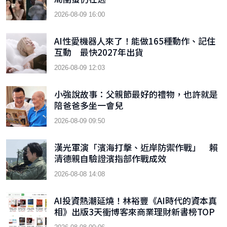
2026-08-09 16:00
AI性愛機器人來了！能做165種動作、記住
互動 最快2027年出貨
2026-08-09 12:03
小強說故事：父親節最好的禮物，也許就是
陪爸爸多坐一會兒
2026-08-09 09:50
漢光軍演「濱海打擊、近岸防禦作戰」 賴
清德親自驗證濱指部作戰成效
2026-08-08 14:08
AI投資熱潮延燒！林裕豐《AI時代的資本真
相》出版3天衝博客來商業理財新書榜TOP
9