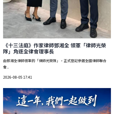
《十三法庭》作家律師鄧湘全 領軍「律師光榮
隊」角逐全律會理事長
由鄧湘全律師領軍的「律師光榮隊」，正式登記參選全國律師聯合
會...
2026-08-05 17:41