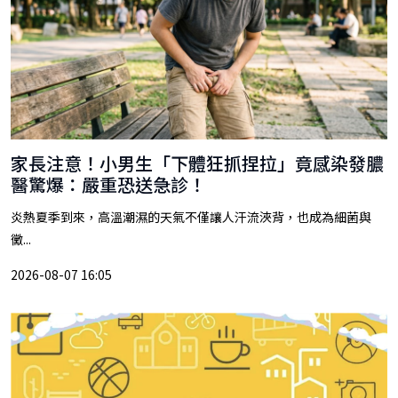
家長注意！小男生「下體狂抓捏拉」竟感染發膿
醫驚爆：嚴重恐送急診！
炎熱夏季到來，高溫潮濕的天氣不僅讓人汗流浹背，也成為細菌與
黴...
2026-08-07 16:05