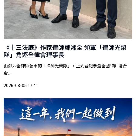
《十三法庭》作家律師鄧湘全 領軍「律師光榮
隊」角逐全律會理事長
由鄧湘全律師領軍的「律師光榮隊」，正式登記參選全國律師聯合
會...
2026-08-05 17:41