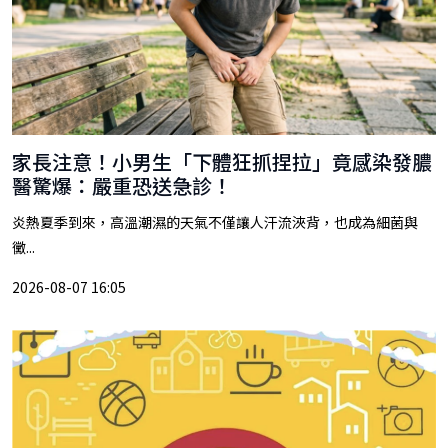
家長注意！小男生「下體狂抓捏拉」竟感染發膿
醫驚爆：嚴重恐送急診！
炎熱夏季到來，高溫潮濕的天氣不僅讓人汗流浹背，也成為細菌與
黴...
2026-08-07 16:05