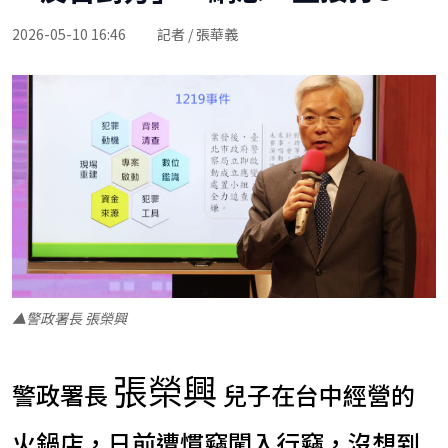
2026-05-10 16:46
記者 / 張華義
▲警政署長 張榮興
張榮興
警政署長
兒子在台中經營的
火鍋店，日前遭慣竊闖入行竊，沒想到