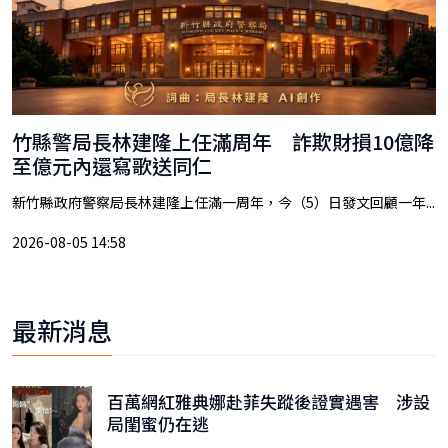
竹縣警局長林建隆上任滿周年 詐欺財損10億降
至億元內還寫歌送同仁
新竹縣政府警察局長林建隆上任滿一周年，今（5）日發文回顧一年...
2026-08-05 14:58
最新消息
百萬網紅雅典娜赴菲失蹤後證實遇害 涉設
局閨蜜仍在逃