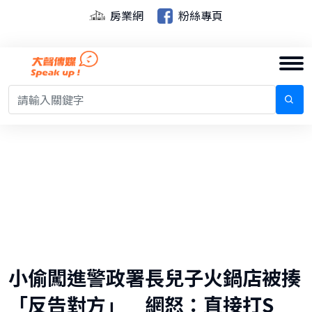
房業網
粉絲專頁
小偷闖進警政署長兒子火鍋店被揍
「反告對方」 網怒：直接打S