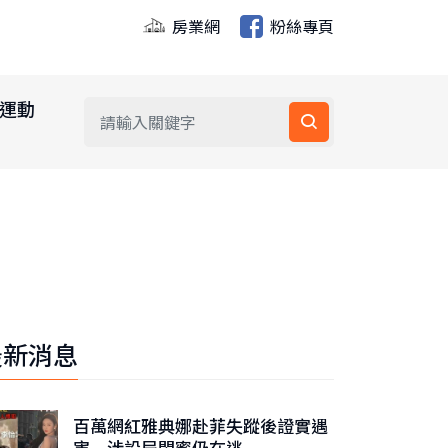
房業網
粉絲專頁
運動
最新消息
百萬網紅雅典娜赴菲失蹤後證實遇
害 涉設局閨蜜仍在逃