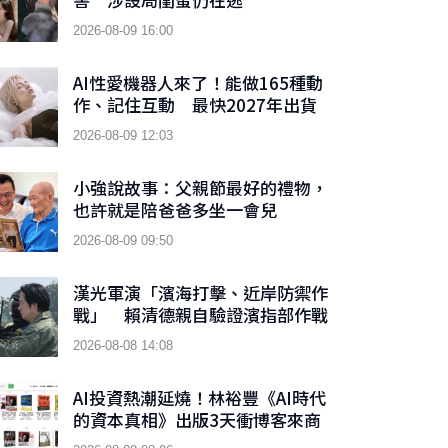
2026-08-09 16:00
AI性愛機器人來了！能做165種動
作、記住互動 最快2027年出貨
2026-08-09 12:03
小強說故事：父親節最好的禮物，
也許就是陪爸爸多坐一會兒
2026-08-09 09:50
漢光軍演「濱海打擊、近岸防禦作
戰」 賴清德親自驗證濱指部作戰
成效
2026-08-08 14:08
AI投資熱潮延燒！林裕豐《AI時代
的資本真相》出版3天衝博客來商
業理財新書榜TOP 9