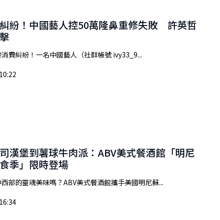
糾紛！中國藝人控50萬隆鼻重修失敗 許英哲
擊
費糾紛！一名中國藝人（社群帳號 ivy33_9...
10:22
司漢堡到薯球牛肉派：ABV美式餐酒館「明尼
食季」限時登場
西部的靈魂美味嗎？ABV美式餐酒館攜手美國明尼蘇...
16:34