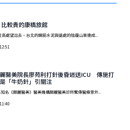
 比較貴的康橋旅館
從高處望出去，台北的鋼筋水泥與遠處的陰霾山景連成...
12:51
麗醫美院長廖苑利打針後昏迷送ICU 傳施打
是「牛奶針」引關注
知名《願麗醫美》醫美機構願麗醫美診所驚傳醫療意外...
11:40