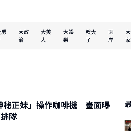
大房
大政
大美
大娛
糗大
兩
大
子
治
人
樂
了
岸
家
見「神秘正妹」操作咖啡機 畫面曝
店排隊