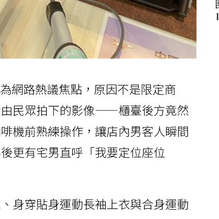
意外成為網路熱議焦點，原因不是限定商
段由民眾拍下的影像——櫃臺後方竟然
咖啡機前熟練操作，讓店內男客人瞬間
傳後更有宅男直呼「我要定位座位
尾、身穿貼身運動長袖上衣與合身運動