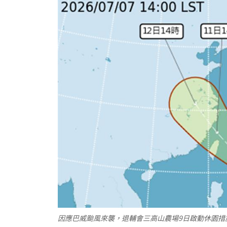
因應巴威颱風來襲，退輔會三高山農場9日啟動休園措