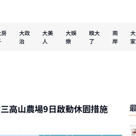
大房
大政
大美
大娛
糗大
兩
大
子
治
人
樂
了
岸
家
三高山農場9日啟動休園措施