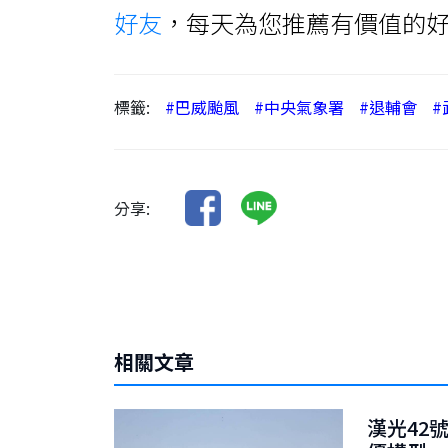
好友
，每天為您推薦有價值的
標籤:
#巴威颱風
#中央氣象署
#退輔會
#
分享:
相關文章
漢光42