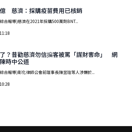
億 慈濟：採購疫苗費用已核銷
綜合報導)慈濟在2021年採購500萬劑BNT...
11:18
了？昔勸慈濟勿信揙客被罵「謀財害命」 網
陳時中公道
/綜合報導)彰化律師公會前理事長陳昱瑄等人涉嫌於...
10:28