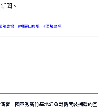
好新聞。
武陵農場
#福壽山農場
#清境農場
號演習 國軍秀新竹基地幻象戰機武裝攔截的空