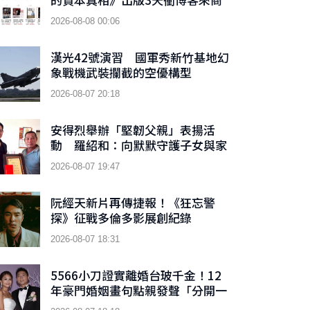
業理財新書榜TOP 9
2026-08-08 00:06
漢光42號演習 國軍秀新竹基地幻
象戰機武裝攔截的空優構型
2026-08-07 20:18
安得烈舉辦「堅韌父親」表揚活
動 羅紹和：向默默守護子女與家
庭的父親們致敬
2026-08-07 19:47
阮經天新片再傳捷報！《狂忘警
探》征戰多倫多影展創紀錄
2026-08-07 18:31
5566小刀證實離婚台玻千金！12
年豪門婚姻畫句點親發聲「分開一
段時間了」