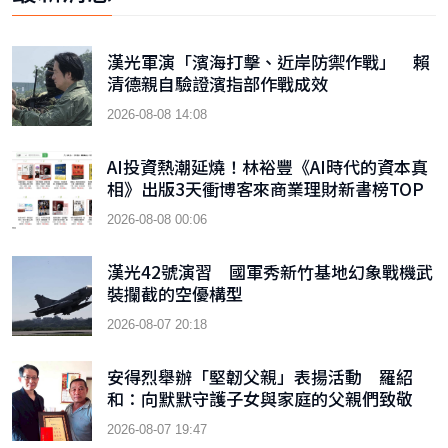
漢光軍演「濱海打擊、近岸防禦作戰」 賴
清德親自驗證濱指部作戰成效
2026-08-08 14:08
AI投資熱潮延燒！林裕豐《AI時代的資本真
相》出版3天衝博客來商業理財新書榜TOP
9
2026-08-08 00:06
漢光42號演習 國軍秀新竹基地幻象戰機武
裝攔截的空優構型
2026-08-07 20:18
安得烈舉辦「堅韌父親」表揚活動 羅紹
和：向默默守護子女與家庭的父親們致敬
2026-08-07 19:47