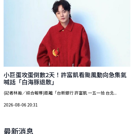
小巨蛋攻蛋倒數2天！許富凱看颱風動向急集氣
喊話「白海豚退散」
(記者林瀚／綜合報導)距離「台新銀行 許富凱 一五一拾 台北...
2026-08-06 20:31
最新消息