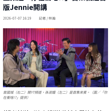
版Jennie開講
2026-07-07 16:19
記者 / 林瀚
曾國城（右二）開YT頻道，孫淑媚（左二）是首集來賓。（圖／「你
在衝啥!?」提供）