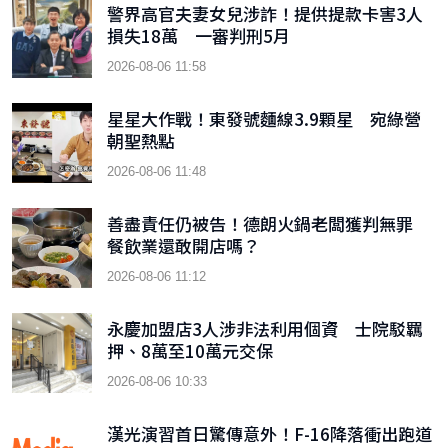
警界高官夫妻女兒涉詐！提供提款卡害3人
損失18萬 一審判刑5月
2026-08-06 11:58
星星大作戰！東發號麵線3.9顆星 宛綠營
朝聖熱點
2026-08-06 11:48
善盡責任仍被告！德朗火鍋老闆獲判無罪
餐飲業還敢開店嗎？
2026-08-06 11:12
永慶加盟店3人涉非法利用個資 士院駁羈
押、8萬至10萬元交保
2026-08-06 10:33
漢光演習首日驚傳意外！F-16降落衝出跑道