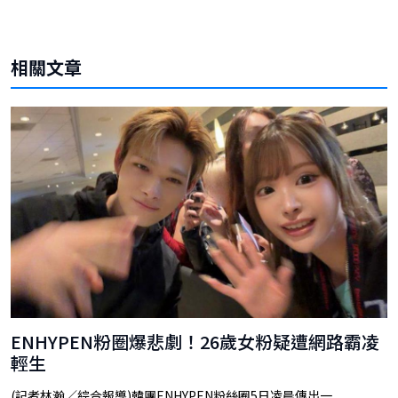
相關文章
ENHYPEN粉圈爆悲劇！26歲女粉疑遭網路霸凌
輕生
(記者林瀚／綜合報導)韓團ENHYPEN粉絲圈5日凌晨傳出一...