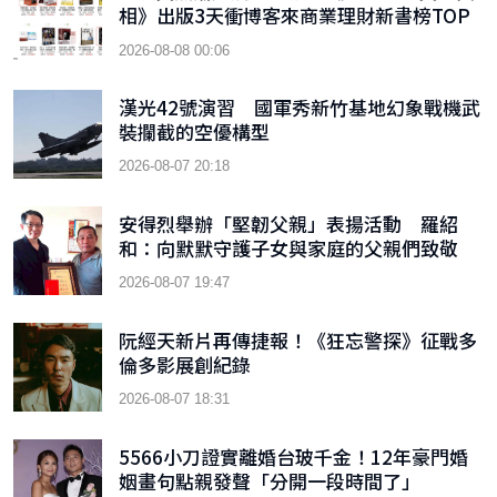
相》出版3天衝博客來商業理財新書榜TOP
9
2026-08-08 00:06
漢光42號演習 國軍秀新竹基地幻象戰機武
裝攔截的空優構型
2026-08-07 20:18
安得烈舉辦「堅韌父親」表揚活動 羅紹
和：向默默守護子女與家庭的父親們致敬
2026-08-07 19:47
阮經天新片再傳捷報！《狂忘警探》征戰多
倫多影展創紀錄
2026-08-07 18:31
5566小刀證實離婚台玻千金！12年豪門婚
姻畫句點親發聲「分開一段時間了」