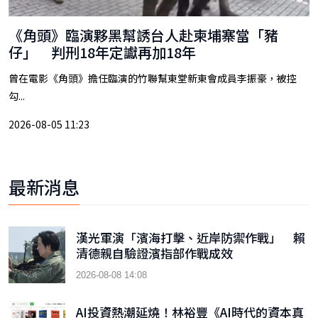
《角頭》臨演夥黑幫誘台人赴柬埔寨當「豬
仔」 判刑18年定讞再加18年
曾在電影《角頭》擔任臨演的竹聯幫東堂新東會成員李振豪，被控
勾...
2026-08-05 11:23
最新消息
漢光軍演「濱海打擊、近岸防禦作戰」 賴
清德親自驗證濱指部作戰成效
2026-08-08 14:08
AI投資熱潮延燒！林裕豐《AI時代的資本真