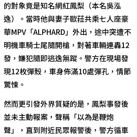
的對象竟是知名網紅鳳梨（本名吳泓
逸）。當時他與妻子歐菈共乘七人座豪
華MPV「ALPHARD」外出，途中突遭不
明機車騎士尾隨開槍，對著車輛連轟12
發，嫌犯隨即逃逸無蹤。警方在現場發
現12枚彈殼，車身佈滿10處彈孔，情節
驚悚。
然而更引發外界質疑的是，鳳梨事發後
並未主動報案，聲稱「以為是鞭炮
聲」，直到附近民眾報警後，警方循車