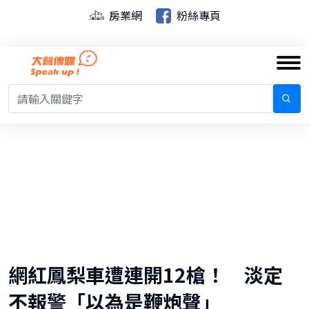
房業網
粉絲專頁
網紅鳳梨車遭連開12槍！ 淡定
不報警「以為是鞭炮聲」