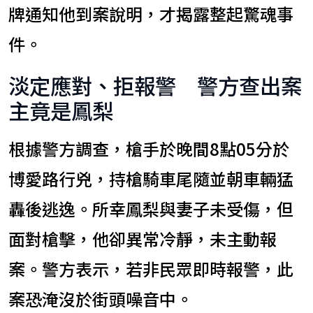
牌通知他到案說明，才揭露整起驚魂事
件。
淡定應對、拒報警 警方查出案
主竟是鳳梨
根據警方調查，槍手於晚間8點05分於
博愛路行兇，持槍騎車尾隨並朝車輛猛
轟後逃逸。所幸鳳梨與妻子未受傷，但
面對槍擊，他卻異常冷靜，未主動報
案。警方表示，若非民眾即時報警，此
案恐淹沒於街頭噪音中。