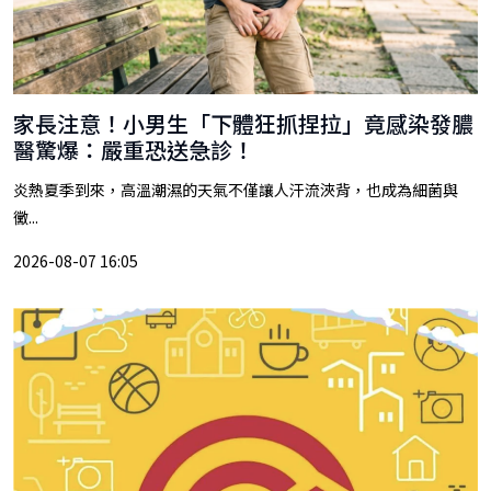
家長注意！小男生「下體狂抓捏拉」竟感染發膿
醫驚爆：嚴重恐送急診！
炎熱夏季到來，高溫潮濕的天氣不僅讓人汗流浹背，也成為細菌與
黴...
2026-08-07 16:05