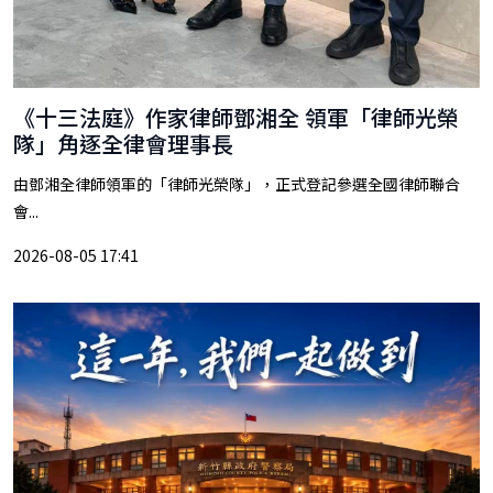
《十三法庭》作家律師鄧湘全 領軍「律師光榮
隊」角逐全律會理事長
由鄧湘全律師領軍的「律師光榮隊」，正式登記參選全國律師聯合
會...
2026-08-05 17:41