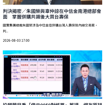
判決揭密／朱國榮與辜仲諒在中信金南港總部會
面 掌握併購共識後大買台壽保
國寶集團總裁朱國榮涉及中信金控併購台灣人壽保險內線交易案，
判...
2026-08-03 17:00
投顧節目秀「億元0050對帳單」惹議 網友質疑