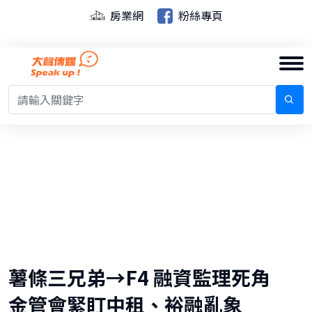
房業網
粉絲專頁
薯條三兄弟→F4 融資監理死角
金管會緊盯中租、裕融亂象