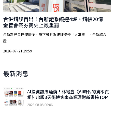
合併錯誤百出！台新證系統連4爆、錯帳20億
金管會祭券商史上最重罰
台新新光金控整併後，旗下證券系統卻接連「大當機」。台新綜合
證...
2026-07-21 19:59
最新消息
AI投資熱潮延燒！林裕豐《AI時代的資本真
相》出版3天衝博客來商業理財新書榜TOP
9
2026-08-08 00:06