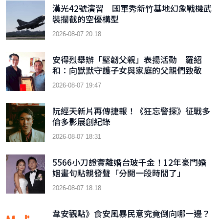
漢光42號演習 國軍秀新竹基地幻象戰機武
裝攔截的空優構型
2026-08-07 20:18
安得烈舉辦「堅韌父親」表揚活動 羅紹
和：向默默守護子女與家庭的父親們致敬
2026-08-07 19:47
阮經天新片再傳捷報！《狂忘警探》征戰多
倫多影展創紀錄
2026-08-07 18:31
5566小刀證實離婚台玻千金！12年豪門婚
姻畫句點親發聲「分開一段時間了」
2026-08-07 18:18
韋安觀點》食安風暴民意究竟倒向哪一邊？