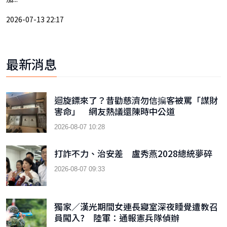
2026-07-13 22:17
最新消息
迴旋鏢來了？昔勸慈濟勿信揙客被罵「謀財
害命」 網友熱議還陳時中公道
2026-08-07 10:28
打詐不力、治安差 盧秀燕2028總統夢碎
2026-08-07 09:33
獨家／漢光期間女連長寢室深夜睡覺遭教召
員闖入? 陸軍：通報憲兵隊偵辦