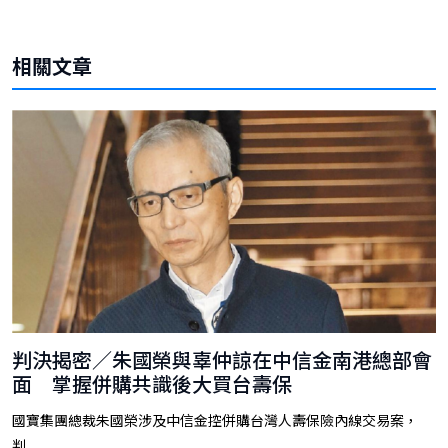
相關文章
判決揭密／朱國榮與辜仲諒在中信金南港總部會
面 掌握併購共識後大買台壽保
國寶集團總裁朱國榮涉及中信金控併購台灣人壽保險內線交易案，
判...