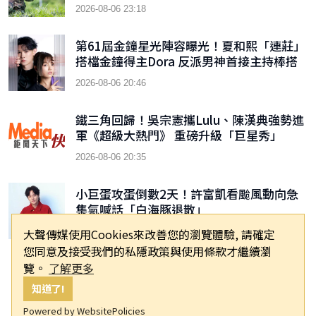
2026-08-06 23:18
第61屆金鐘星光陣容曝光！夏和熙「連莊」
搭檔金鐘得主Dora 反派男神首接主持棒搭
檔木木
2026-08-06 20:46
鐵三角回歸！吳宗憲攜Lulu、陳漢典強勢進
軍《超級大熱門》 重磅升級「巨星秀」
2026-08-06 20:35
小巨蛋攻蛋倒數2天！許富凱看颱風動向急
集氣喊話「白海豚退散」
大聲傳媒使用Cookies來改善您的瀏覽體驗, 請確定
2026-08-06 20:31
您同意及接受我們的私隱政策與使用條款才繼續瀏
覽。
了解更多
知道了!
Powered by WebsitePolicies