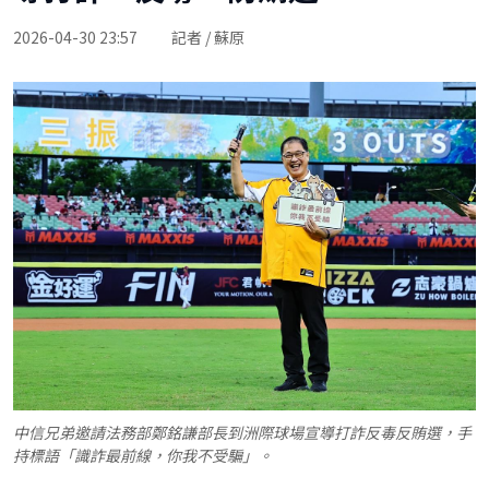
2026-04-30 23:57
記者 / 蘇原
中信兄弟邀請法務部鄭銘謙部長到洲際球場宣導打詐反毒反賄選，手
持標語「識詐最前線，你我不受騙」。