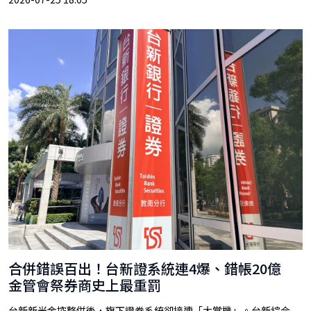
合併錯誤百出！台新證系統連4爆、錯帳20億
金管會祭券商史上最重罰
台新新光金控整併後，旗下證券系統卻接連「大當機」。台新綜合