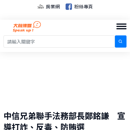
房業網
粉絲專頁
中信兄弟聯手法務部長鄭銘謙 宣
導打詐、反毒、防賄選