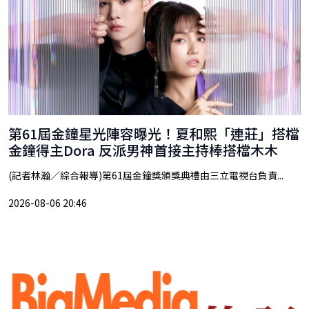
第61屆金鐘星光陣容曝光！夏和熙「連莊」搭檔
金鐘得主Dora 反派男神首接主持棒搭檔木木
(記者林瀚／綜合報導)第61屆金鐘獎頒獎典禮由三立電視台負責...
2026-08-06 20:46