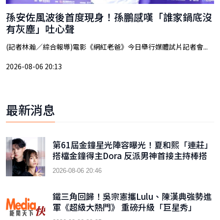
孫安佐風波後首度現身！孫鵬感嘆「誰家鍋底沒
有灰塵」吐心聲
(記者林瀚／綜合報導)電影《網紅老爸》今日舉行媒體試片記者會...
2026-08-06 20:13
最新消息
第61屆金鐘星光陣容曝光！夏和熙「連莊」
搭檔金鐘得主Dora 反派男神首接主持棒搭
檔木木
2026-08-06 20:46
鐵三角回歸！吳宗憲攜Lulu、陳漢典強勢進
軍《超級大熱門》 重磅升級「巨星秀」