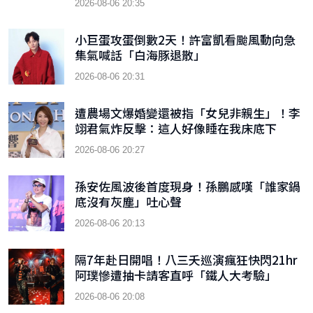
2026-08-06 20:35
小巨蛋攻蛋倒數2天！許富凱看颱風動向急
集氣喊話「白海豚退散」
2026-08-06 20:31
遭農場文爆婚變還被指「女兒非親生」！李
翊君氣炸反擊：這人好像睡在我床底下
2026-08-06 20:27
孫安佐風波後首度現身！孫鵬感嘆「誰家鍋
底沒有灰塵」吐心聲
2026-08-06 20:13
隔7年赴日開唱！八三夭巡演瘋狂快閃21hr
阿璞慘遭抽卡請客直呼「鐵人大考驗」
2026-08-06 20:08