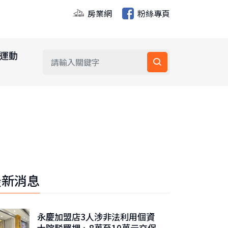
房業網
粉絲專頁
運動
最新消息
永慶加盟店3人涉非法利用個資
士院駁羈押、8萬至10萬元交保