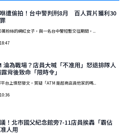
嘿咻遭偷拍！台中警判刑8月 百人買片獲利30
罪
10萬粉絲的網紅女子，與一名台中警短暫交往期間，...
18:47
TM 淪為戰場？店員大喊「不准用」怒退排隊人
揭露背後致命「限時令」
平台上憤怒發文，質疑「ATM 是超商店員他家的嗎...
10:36
議！北市國父紀念館旁7-11店員挨轟「霸佔
不准人用