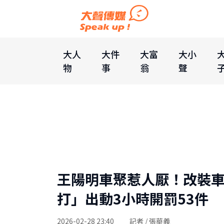
大人
大件
大富
大小
物
事
翁
聲
王陽明車聚惹人厭！改裝
打」出動3小時開罰53件
2026-02-28 23:40
記者 / 張華義