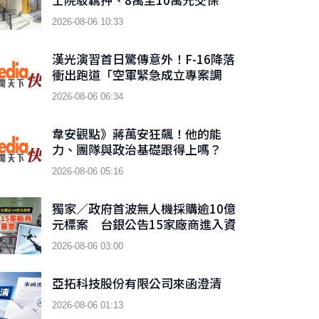
2026-08-06 10:33
漢光演習首日驚傳意外！F-16降落
衝出跑道「空軍緊急成立專案調
查」
2026-08-06 06:34
韋安觀點》蔣萬安狂飆！他的能
力、團隊與政治基礎跟得上嗎？
2026-08-06 05:16
獨家／政府首波無人機採購逾10億
元標案 台銀公告15家廠商進入資
格審查
2026-08-06 03:00
亞拓科技股份有限公司來函澄清
2026-08-06 01:13