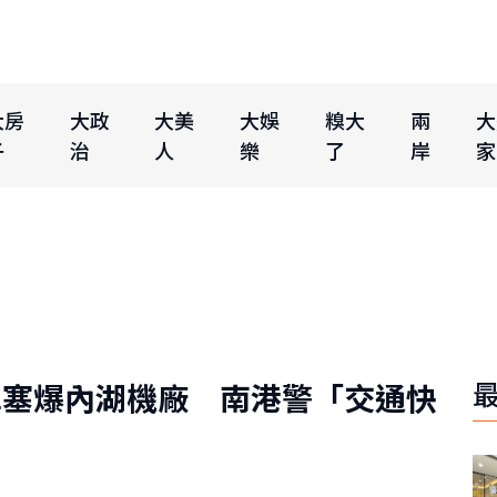
大房
大政
大美
大娛
糗大
兩
大
子
治
人
樂
了
岸
家
車塞爆內湖機廠 南港警「交通快