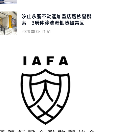
汐止永慶不動產加盟店遭檢警搜
索 3房仲涉洩漏個資被帶回
2026-08-05 21:51