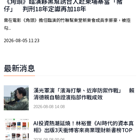
《角頭》臨演夥黑幫誘台人赴柬埔寨當「豬
仔」 判刑18年定讞再加18年
曾在電影《角頭》擔任臨演的竹聯幫東堂新東會成員李振豪，被控
勾...
2026-08-05 11:23
最新消息
漢光軍演「濱海打擊、近岸防禦作戰」 賴
清德親自驗證濱指部作戰成效
2026-08-08 14:08
AI投資熱潮延燒！林裕豐《AI時代的資本真
相》出版3天衝博客來商業理財新書榜TOP
9
2026-08-08 00:06