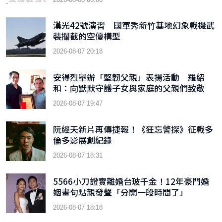
漢光42號演習 國軍秀新竹基地幻象戰機武
裝攔截的空優構型
2026-08-07 20:18
安得烈舉辦「堅韌父親」表揚活動 羅紹
和：向默默守護子女與家庭的父親們致敬
2026-08-07 19:47
阮經天新片再傳捷報！《狂忘警探》征戰多
倫多影展創紀錄
2026-08-07 18:31
5566小刀證實離婚台玻千金！12年豪門婚
姻畫句點親發聲「分開一段時間了」
2026-08-07 18:18