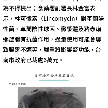
為不得檢出；食藥署副署長林金富表
示，林可黴素（Lincomycin）對革蘭陽
性菌、革蘭陰性球菌、黴漿體及豬赤痢
螺旋體有抗菌作用，過量使用可能會導
致腸胃不適等，嚴重將影響腎功能，台
南市政府已裁處6萬元。