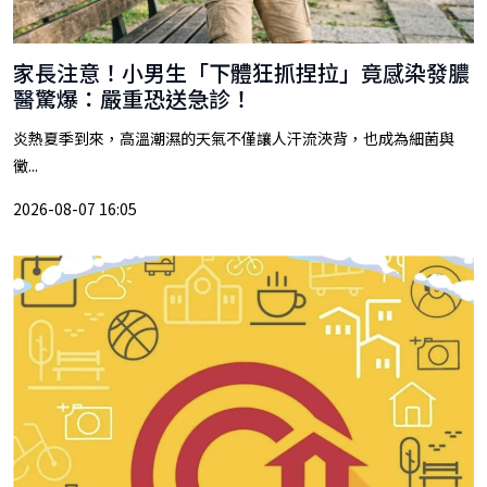
家長注意！小男生「下體狂抓捏拉」竟感染發膿
醫驚爆：嚴重恐送急診！
炎熱夏季到來，高溫潮濕的天氣不僅讓人汗流浹背，也成為細菌與
黴...
2026-08-07 16:05