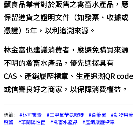
籲食品業者對於販售之禽畜水產品，應
保留進貨之證明文件（如發票、收據或
憑證）5年，以利追溯來源。
林金富也建議消費者，應避免購買來源
不明的禽畜水產品，優先選擇具有
CAS、產銷履歷標章、生產追溯QR code
或信譽良好之商家，以保障消費權益。
標籤:
#林可黴素
#三甲氧芐氨嘧啶
#食藥署
#動物用藥
殘留
#革蘭陽性菌
#禽畜水產品
#產銷履歷標章