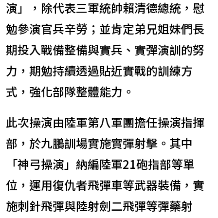
演」，除代表三軍統帥賴清德總統，慰
勉參演官兵辛勞；並肯定弟兄姐妹們長
期投入戰備整備與實兵、實彈演訓的努
力，期勉持續透過貼近實戰的訓練方
式，強化部隊整體能力。
此次操演由陸軍第八軍團擔任操演指揮
部，於九鵬訓場實施實彈射擊。其中
「神弓操演」納編陸軍21砲指部等單
位，運用復仇者飛彈車等武器裝備，實
施刺針飛彈與陸射劍二飛彈等彈藥射