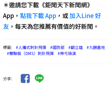
＊邀請您下載《鉅聞天下新聞網》
App，
點我下載 App
，或
加入Line 好
友
，每天為您推薦有價值的好新聞。
標籤:
#人攜式刺針飛彈
#國防部
#顧立雄
#九鵬基地
#雙聯裝（DMS）刺針飛彈
#神弓操演
分享: