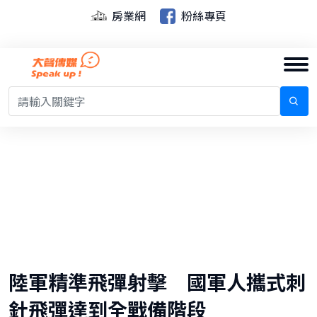
房業網
粉絲專頁
陸軍精準飛彈射擊 國軍人攜式刺
針飛彈達到全戰備階段