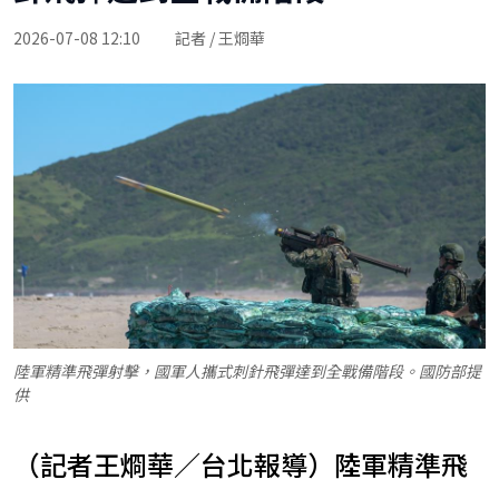
2026-07-08 12:10
記者 / 王烱華
陸軍精準飛彈射擊，國軍人攜式刺針飛彈達到全戰備階段。國防部提
供
（記者王烱華／台北報導）陸軍精準飛