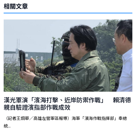
相關文章
漢光軍演「濱海打擊、近岸防禦作戰」 賴清德
親自驗證濱指部作戰成效
（記者王烱華／高雄左營軍區報導）海軍「濱海作戰指揮部」奉總
統...