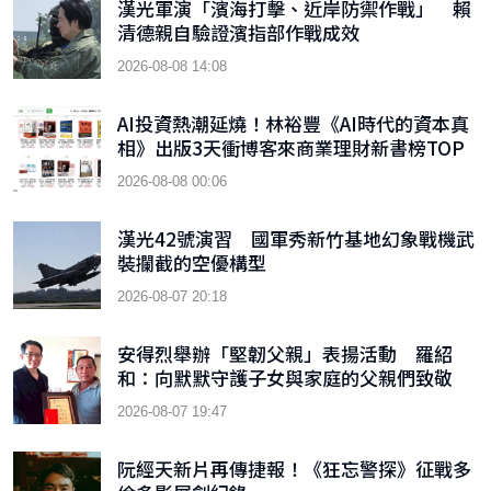
漢光軍演「濱海打擊、近岸防禦作戰」 賴
清德親自驗證濱指部作戰成效
2026-08-08 14:08
AI投資熱潮延燒！林裕豐《AI時代的資本真
相》出版3天衝博客來商業理財新書榜TOP
9
2026-08-08 00:06
漢光42號演習 國軍秀新竹基地幻象戰機武
裝攔截的空優構型
2026-08-07 20:18
安得烈舉辦「堅韌父親」表揚活動 羅紹
和：向默默守護子女與家庭的父親們致敬
2026-08-07 19:47
阮經天新片再傳捷報！《狂忘警探》征戰多