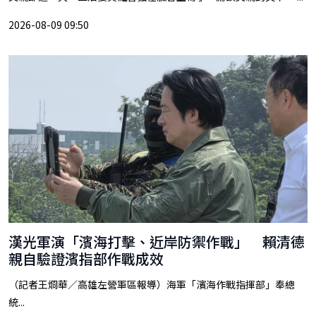
2026-08-09 09:50
漢光軍演「濱海打擊、近岸防禦作戰」 賴清德
親自驗證濱指部作戰成效
（記者王烱華／高雄左營軍區報導）海軍「濱海作戰指揮部」奉總
統...