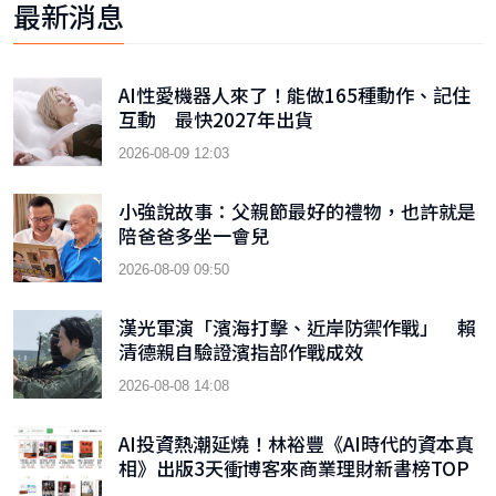
最新消息
AI性愛機器人來了！能做165種動作、記住
互動 最快2027年出貨
2026-08-09 12:03
小強說故事：父親節最好的禮物，也許就是
陪爸爸多坐一會兒
2026-08-09 09:50
漢光軍演「濱海打擊、近岸防禦作戰」 賴
清德親自驗證濱指部作戰成效
2026-08-08 14:08
AI投資熱潮延燒！林裕豐《AI時代的資本真
相》出版3天衝博客來商業理財新書榜TOP
9