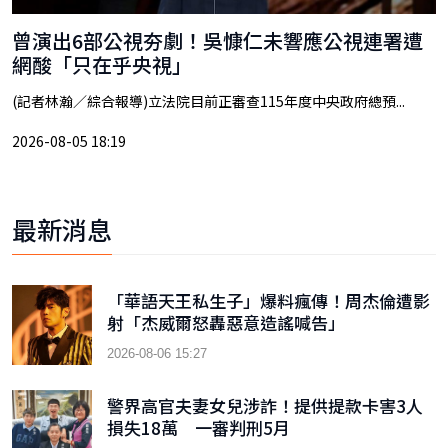
曾演出6部公視夯劇！吳慷仁未響應公視連署遭
網酸「只在乎央視」
(記者林瀚／綜合報導)立法院目前正審查115年度中央政府總預...
2026-08-05 18:19
最新消息
「華語天王私生子」爆料瘋傳！周杰倫遭影
射「杰威爾怒轟惡意造謠喊告」
2026-08-06 15:27
警界高官夫妻女兒涉詐！提供提款卡害3人
損失18萬 一審判刑5月