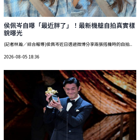
侯佩岑自曝「最近胖了」！最新機艙自拍真實樣
貌曝光
(記者林瀚／綜合報導)侯佩岑近日透過微博分享兩張搭機時的自拍...
2026-08-05 18:36