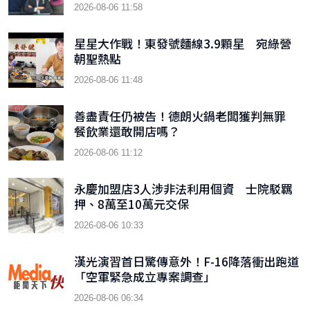
2026-08-06 11:58
星星大作戰！東發號麵線3.9顆星 宛綠營
朝聖熱點
2026-08-06 11:48
善盡責任仍被告！德朗火鍋老闆獲判無罪
餐飲業還敢開店嗎？
2026-08-06 11:12
永慶加盟店3人涉非法利用個資 士院駁羈
押、8萬至10萬元交保
2026-08-06 10:33
漢光演習首日驚傳意外！F-16降落衝出跑道
「空軍緊急成立專案調查」
2026-08-06 06:34