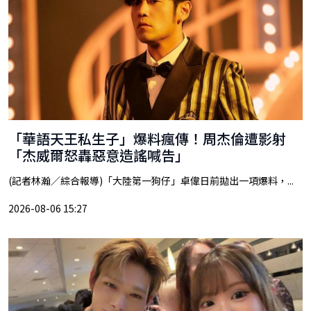
「華語天王私生子」爆料瘋傳！周杰倫遭影射
「杰威爾怒轟惡意造謠喊告」
(記者林瀚／綜合報導)「大陸第一狗仔」卓偉日前拋出一項爆料，...
2026-08-06 15:27