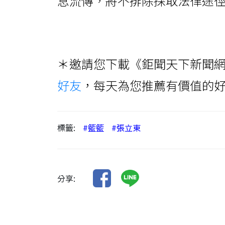
息流傳，將不排除採取法律途
＊邀請您下載《鉅聞天下新聞網
好友
，每天為您推薦有價值的
標籤:
#籃籃
#張立東
分享: