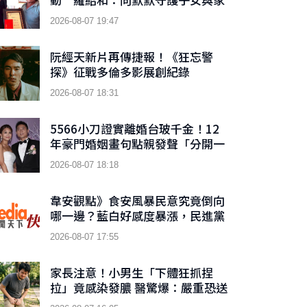
庭的父親們致敬
2026-08-07 19:47
阮經天新片再傳捷報！《狂忘警
探》征戰多倫多影展創紀錄
2026-08-07 18:31
5566小刀證實離婚台玻千金！12
年豪門婚姻畫句點親發聲「分開一
段時間了」
2026-08-07 18:18
韋安觀點》食安風暴民意究竟倒向
哪一邊？藍白好感度暴漲，民進黨
傷了嗎？
2026-08-07 17:55
家長注意！小男生「下體狂抓捏
拉」竟感染發膿 醫驚爆：嚴重恐送
急診！