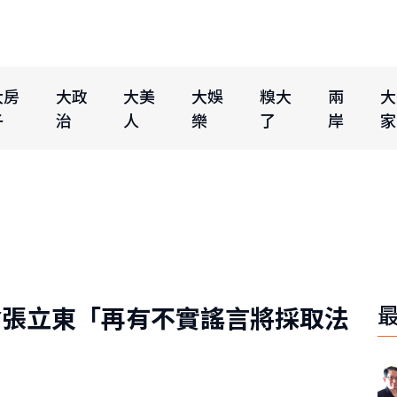
大房
大政
大美
大娛
糗大
兩
大
子
治
人
樂
了
岸
家
會張立東「再有不實謠言將採取法