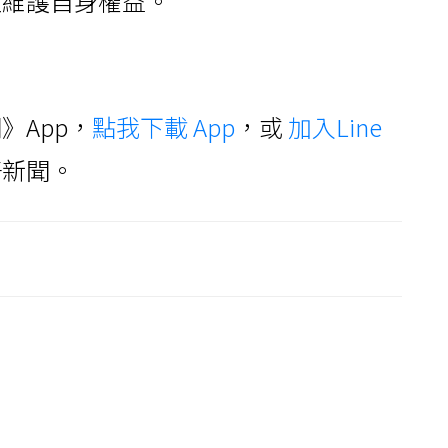
徑維護自身權益。
》App，
點我下載 App
，或
加入Line
好新聞。