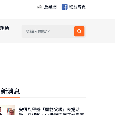
房業網
粉絲專頁
運動
最新消息
安得烈舉辦「堅韌父親」表揚活
動 羅紹和：向默默守護子女與家