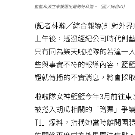
籃籃和張立東被爆出是約好私遊。（圖／摘自IG）
(記者林瀚／綜合報導)針對外
上午後，透過經紀公司時代創藝
只有同為樂天啦啦隊的若潼一
些與事實不符的報導內容，籃
證就傳播的不實消息，將會採
啦啦隊女神籃籃今年3月前往東
被捲入胡瓜相關的「蹭票」爭
刊」爆料，指稱她當時離開團
的關係再度成為外界關注焦點