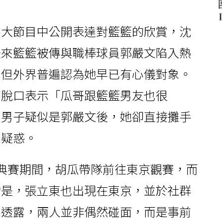
各大節目中公開表達對籃籃的欣賞，沈
後來籃籃被傳與職棒球員郭嚴文陷入熱
，但外界普遍認為她早已有心儀對象。
時脫口表示「瓜哥跟籃籃男友也很
名男子疑似是郭嚴文後，她卻直接攤手
到疑惑。
典賽期間，胡瓜帶隊前往東京觀賽，而
的是，張立東也出現在東京，並於社群
則透露，兩人並非偶然碰面，而是事前