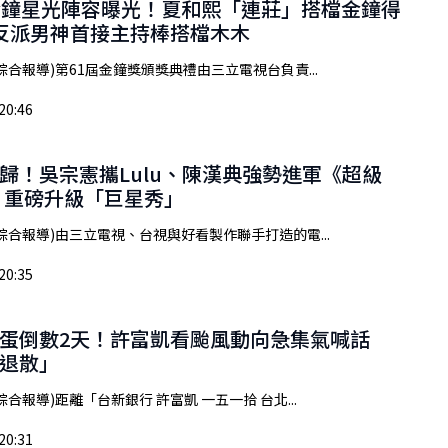
金鐘星光陣容曝光！夏和熙「連莊」搭檔金鐘得
a 反派男神首接主持棒搭檔木木
綜合報導)第61屆金鐘獎頒獎典禮由三立電視台負責...
20:46
歸！吳宗憲攜Lulu、陳漢典強勢進軍《超級
 重磅升級「巨星秀」
綜合報導)由三立電視、台視與好看製作聯手打造的電...
20:35
蛋倒數2天！許富凱看颱風動向急集氣喊話
退散」
合報導)距離「台新銀行 許富凱 一五一拾 台北...
20:31