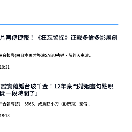
片再傳捷報！《狂忘警探》征戰多倫多影展創
綜合報導)由日本鬼才導演SABU執導、阮經天主演...
18:31
小刀證實離婚台玻千金！12年豪門婚姻畫句點親
開一段時間了」
綜合報導)前「5566」成員彭小刀（彭康育）驚傳...
18:18