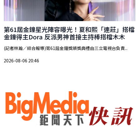
第61屆金鐘星光陣容曝光！夏和熙「連莊」搭檔
金鐘得主Dora 反派男神首接主持棒搭檔木木
(記者林瀚／綜合報導)第61屆金鐘獎頒獎典禮由三立電視台負責...
2026-08-06 20:46