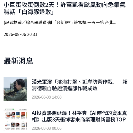
小巨蛋攻蛋倒數2天！許富凱看颱風動向急集氣
喊話「白海豚退散」
(記者林瀚／綜合報導)距離「台新銀行 許富凱 一五一拾 台北...
2026-08-06 20:31
最新消息
漢光軍演「濱海打擊、近岸防禦作戰」 賴
清德親自驗證濱指部作戰成效
2026-08-08 14:08
AI投資熱潮延燒！林裕豐《AI時代的資本真
相》出版3天衝博客來商業理財新書榜TOP
9
2026-08-08 00:06