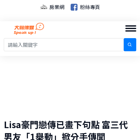
房業網
粉絲專頁
Lisa豪門戀傳已畫下句點 富三代
男友「1舉動」掀分手傳聞