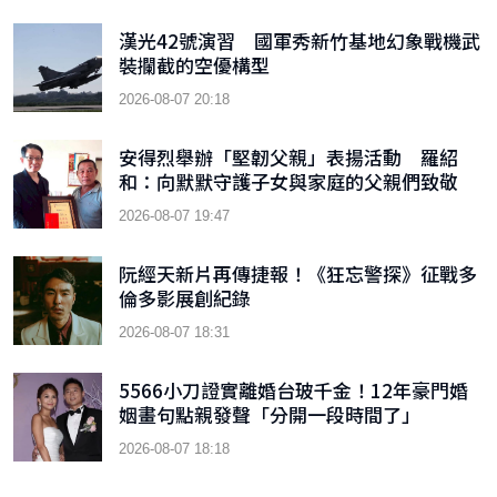
漢光42號演習 國軍秀新竹基地幻象戰機武
裝攔截的空優構型
2026-08-07 20:18
安得烈舉辦「堅韌父親」表揚活動 羅紹
和：向默默守護子女與家庭的父親們致敬
2026-08-07 19:47
阮經天新片再傳捷報！《狂忘警探》征戰多
倫多影展創紀錄
2026-08-07 18:31
5566小刀證實離婚台玻千金！12年豪門婚
姻畫句點親發聲「分開一段時間了」
2026-08-07 18:18