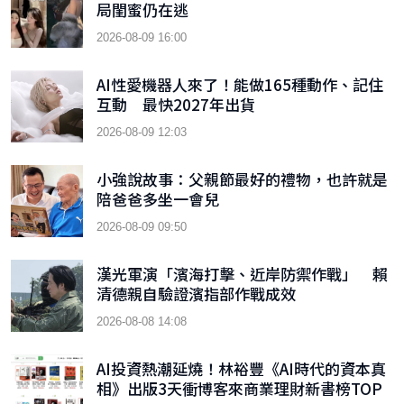
局閨蜜仍在逃
2026-08-09 16:00
AI性愛機器人來了！能做165種動作、記住
互動 最快2027年出貨
2026-08-09 12:03
小強說故事：父親節最好的禮物，也許就是
陪爸爸多坐一會兒
2026-08-09 09:50
漢光軍演「濱海打擊、近岸防禦作戰」 賴
清德親自驗證濱指部作戰成效
2026-08-08 14:08
AI投資熱潮延燒！林裕豐《AI時代的資本真
相》出版3天衝博客來商業理財新書榜TOP