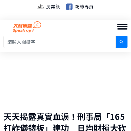
房業網
粉絲專頁
天天揭露真實血淚！刑事局「165
打詐儀錶板」建功 日均財損大砍