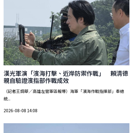
漢光軍演「濱海打擊、近岸防禦作戰」 賴清德
親自驗證濱指部作戰成效
（記者王烱華／高雄左營軍區報導）海軍「濱海作戰指揮部」奉總
統...
2026-08-08 14:08