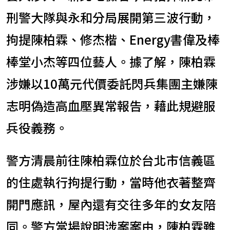
刑警大隊與永和分局展開第三波行動，
拘提陳柏霖、修杰楷、Energy書偉及棒
棒堂小杰等四位藝人。據了解，陳柏霖
涉嫌以10萬元代價委託閃兵集團主嫌陳
志明偽造高血壓異常報告，藉此規避服
兵役義務。
警方清晨前往陳柏霖位於台北市信義區
的住處執行拘提行動，當時他衣著整齊
開門應訊，屋內還有交往多年的女友陪
同。警方當場說明涉案案由，陳柏霖雖