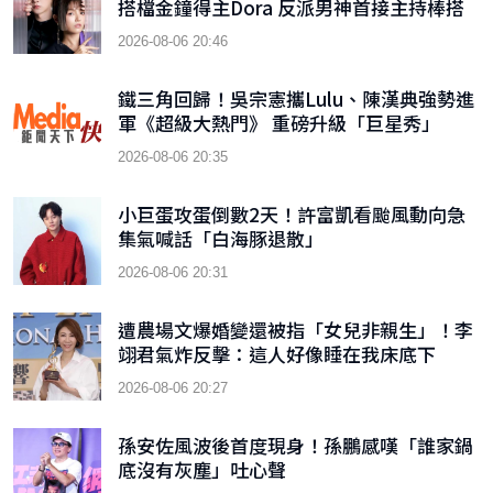
搭檔金鐘得主Dora 反派男神首接主持棒搭
檔木木
2026-08-06 20:46
鐵三角回歸！吳宗憲攜Lulu、陳漢典強勢進
軍《超級大熱門》 重磅升級「巨星秀」
2026-08-06 20:35
小巨蛋攻蛋倒數2天！許富凱看颱風動向急
集氣喊話「白海豚退散」
2026-08-06 20:31
遭農場文爆婚變還被指「女兒非親生」！李
翊君氣炸反擊：這人好像睡在我床底下
2026-08-06 20:27
孫安佐風波後首度現身！孫鵬感嘆「誰家鍋
底沒有灰塵」吐心聲