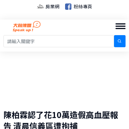
房業網
粉絲專頁
陳柏霖認了花10萬造假高血壓報
告 清晨信義區遭拘捕