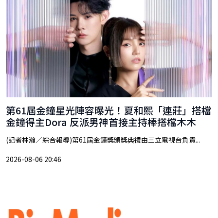
第61屆金鐘星光陣容曝光！夏和熙「連莊」搭檔
金鐘得主Dora 反派男神首接主持棒搭檔木木
(記者林瀚／綜合報導)第61屆金鐘獎頒獎典禮由三立電視台負責...
2026-08-06 20:46