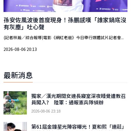
孫安佐風波後首度現身！孫鵬感嘆「誰家鍋底沒
有灰塵」吐心聲
(記者林瀚／綜合報導)電影《網紅老爸》今日舉行媒體試片記者會...
2026-08-06 20:13
最新消息
獨家／漢光期間女連長寢室深夜睡覺遭教召
員闖入? 陸軍：通報憲兵隊偵辦
2026-08-06 23:18
第61屆金鐘星光陣容曝光！夏和熙「連莊」