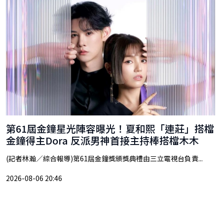
第61屆金鐘星光陣容曝光！夏和熙「連莊」搭檔
金鐘得主Dora 反派男神首接主持棒搭檔木木
(記者林瀚／綜合報導)第61屆金鐘獎頒獎典禮由三立電視台負責...
2026-08-06 20:46