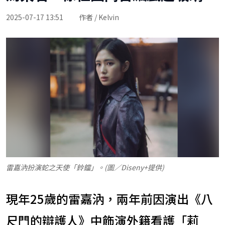
2025-07-17 13:51
作者 / Kelvin
雷嘉汭扮演蛇之天使「鈴鐺」。(圖／Diseny+提供)
現年25歲的雷嘉汭，兩年前因演出《八
尺門的辯護人》中飾演外籍看護「莉