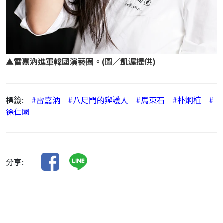
▲
雷嘉汭進軍韓國演藝圈。(圖／凱渥提供)
標籤:
#雷嘉汭
#八尺門的辯護人
#馬東石
#朴炯植
#
徐仁國
分享: