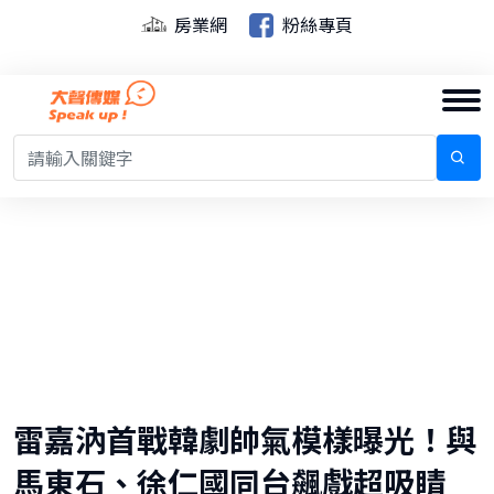
房業網
粉絲專頁
雷嘉汭首戰韓劇帥氣模樣曝光！與
馬東石、徐仁國同台飆戲超吸睛