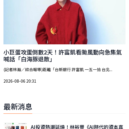
小巨蛋攻蛋倒數2天！許富凱看颱風動向急集氣
喊話「白海豚退散」
(記者林瀚／綜合報導)距離「台新銀行 許富凱 一五一拾 台北...
2026-08-06 20:31
最新消息
AI投資熱潮延燒！林裕豐《AI時代的資本真