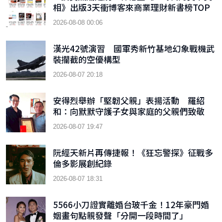
相》出版3天衝博客來商業理財新書榜TOP
9
2026-08-08 00:06
漢光42號演習 國軍秀新竹基地幻象戰機武
裝攔截的空優構型
2026-08-07 20:18
安得烈舉辦「堅韌父親」表揚活動 羅紹
和：向默默守護子女與家庭的父親們致敬
2026-08-07 19:47
阮經天新片再傳捷報！《狂忘警探》征戰多
倫多影展創紀錄
2026-08-07 18:31
5566小刀證實離婚台玻千金！12年豪門婚
姻畫句點親發聲「分開一段時間了」