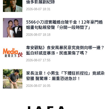
倫多影展創紀錄
2026-08-07 18:31
5566小刀證實離婚台玻千金！12年豪門婚
姻畫句點親發聲「分開一段時間了」
2026-08-07 18:18
韋安觀點》食安風暴民意究竟倒向哪一邊？
藍白好感度暴漲，民進黨傷了嗎？
2026-08-07 17:55
家長注意！小男生「下體狂抓捏拉」竟感染
發膿 醫驚爆：嚴重恐送急診！
2026-08-07 16:05