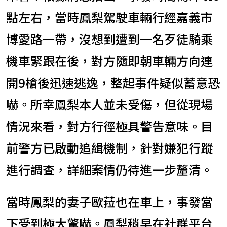
點左右，當時鳳梨駕駛車輛行經嘉義市
博愛路一帶，沒想到遭到一名歹徒騎乘
機車緊跟在後，對方隨即朝車輛方向連
開9槍後迅速逃逸，整起事件疑似蓄意恐
嚇。所幸鳳梨本人並未受傷，但從現場
情況來看，對方行徑極具警告意味。目
前警方已啟動追緝機制，針對嫌犯行蹤
進行調查，詳細案情仍待進一步釐清。
當時鳳梨的妻子歐菈也在車上，事發當
下受到極大驚嚇。鳳梨稍早在社群平台