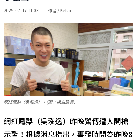
2025-07-17 11:03
作者 / Kelvin
網紅鳳梨（吳泓逸）。(圖／摘自臉書)
網紅鳳梨（吳泓逸）昨晚驚傳遭人開槍
示警！根據消息指出，事發時間為昨晚8