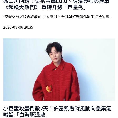
鐵三角回歸！吳宗憲攜Lulu、陳漢典強勢進軍
《超級大熱門》 重磅升級「巨星秀」
(記者林瀚／綜合報導)由三立電視、台視與好看製作聯手打造的電...
2026-08-06 20:35
小巨蛋攻蛋倒數2天！許富凱看颱風動向急集氣
喊話「白海豚退散」