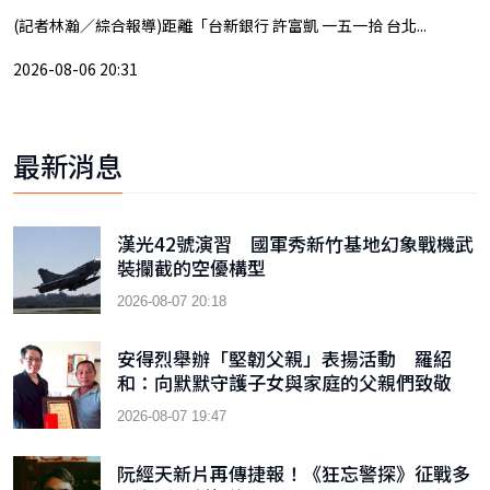
(記者林瀚／綜合報導)距離「台新銀行 許富凱 一五一拾 台北...
2026-08-06 20:31
最新消息
漢光42號演習 國軍秀新竹基地幻象戰機武
裝攔截的空優構型
2026-08-07 20:18
安得烈舉辦「堅韌父親」表揚活動 羅紹
和：向默默守護子女與家庭的父親們致敬
2026-08-07 19:47
阮經天新片再傳捷報！《狂忘警探》征戰多