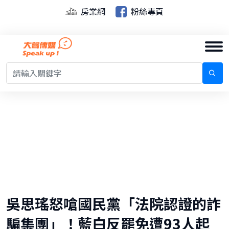
房業網
粉絲專頁
吳思瑤怒嗆國民黨「法院認證的詐
騙集團」！藍白反罷免遭93人起