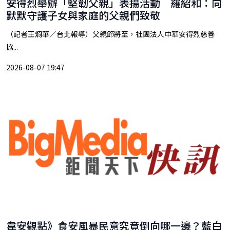
安得烈舉辦「堅韌父親」表揚活動 羅紹和：向
默默守護子女與家庭的父親們致敬
（記者王烱華／台北報導）父親節將至，社團法人中華安得烈慈善
協...
2026-08-07 19:47
韋安觀點》食安風暴民意究竟倒向哪一邊？藍白