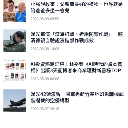
小強說故事：父親節最好的禮物，也許就是
陪爸爸多坐一會兒
2026-08-09 09:50
漢光軍演「濱海打擊、近岸防禦作戰」 賴
清德親自驗證濱指部作戰成效
2026-08-08 14:08
AI投資熱潮延燒！林裕豐《AI時代的資本真
相》出版3天衝博客來商業理財新書榜TOP
9
2026-08-08 00:06
漢光42號演習 國軍秀新竹基地幻象戰機武
裝攔截的空優構型
2026-08-07 20:18