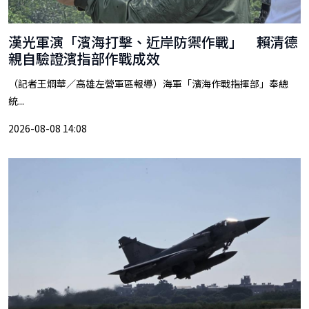
漢光軍演「濱海打擊、近岸防禦作戰」 賴清德
親自驗證濱指部作戰成效
（記者王烱華／高雄左營軍區報導）海軍「濱海作戰指揮部」奉總
統...
2026-08-08 14:08