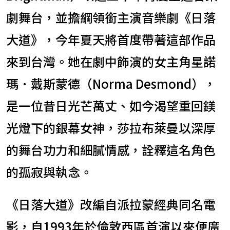
劇舞台，並擔綱領銜主演音樂劇《日落
大道》，今年夏天將首度帶著這部作品
來到台灣。她在劇中飾演的女主角星諾
瑪．戴斯蒙德（Norma Desmond），
是一位昔日光芒萬丈、如今渴望重回鎂
光燈下的銀幕女神，莎拉布萊曼以深厚
的舞台功力和細膩情感，詮釋這名角色
的孤寂與執念。
《日落大道》改編自派拉蒙經典同名電
影，自1993年於倫敦西區首演以來便廣