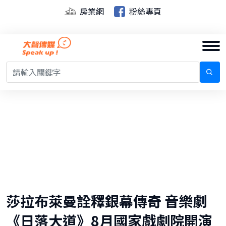
房業網
粉絲專頁
莎拉布萊曼詮釋銀幕傳奇 音樂劇
《日落大道》8月國家戲劇院開演