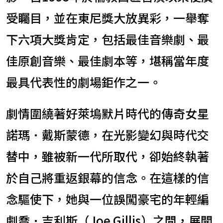
受矚目，並在東尼獎大放異彩，一舉奪
下六項大獎肯定，包括最佳音樂劇、最
佳原創音樂、最佳劇本等，堪稱當年度
最具代表性的劇場鉅作之一。
劇情圍繞著好萊塢默片時代的傳奇女星
諾瑪．戴斯蒙德，在光影變幻與時代交
替中，雖被新一代所取代，卻始終執著
於自己將重返銀幕的信念。在這樣的信
念驅使下，她與一位誤闖豪宅的年輕編
劇喬．吉利斯（Joe Gillis）之間，展開