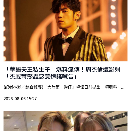
「華語天王私生子」爆料瘋傳！周杰倫遭影射
「杰威爾怒轟惡意造謠喊告」
(記者林瀚／綜合報導)「大陸第一狗仔」卓偉日前拋出一項爆料，...
2026-08-06 15:27