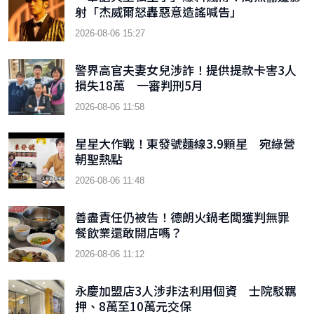
射「杰威爾怒轟惡意造謠喊告」
2026-08-06 15:27
警界高官夫妻女兒涉詐！提供提款卡害3人
損失18萬 一審判刑5月
2026-08-06 11:58
星星大作戰！東發號麵線3.9顆星 宛綠營
朝聖熱點
2026-08-06 11:48
善盡責任仍被告！德朗火鍋老闆獲判無罪
餐飲業還敢開店嗎？
2026-08-06 11:12
永慶加盟店3人涉非法利用個資 士院駁羈
押、8萬至10萬元交保