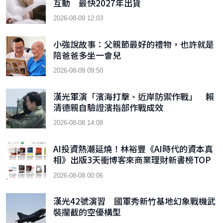
互動 最快2027年出貨
2026-08-09 12:03
小強說故事：父親節最好的禮物，也許就是
陪爸爸多坐一會兒
2026-08-09 09:50
漢光軍演「濱海打擊、近岸防禦作戰」 賴
清德親自驗證濱指部作戰成效
2026-08-08 14:08
AI投資熱潮延燒！林裕豐《AI時代的資本真
相》出版3天衝博客來商業理財新書榜TOP
9
2026-08-08 00:06
漢光42號演習 國軍秀新竹基地幻象戰機武
裝攔截的空優構型