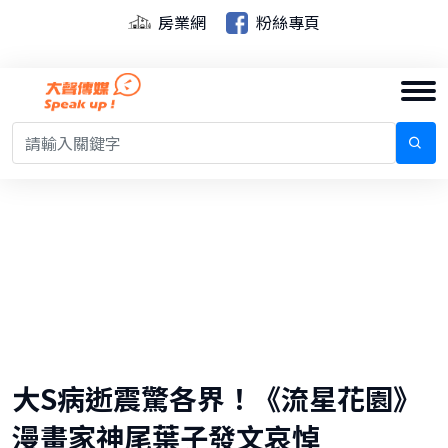
房業網
粉絲專頁
大S病逝震驚各界！《流星花園》
漫畫家神尾葉子發文哀悼