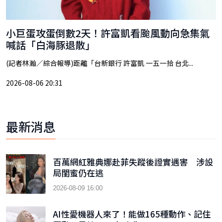
小巨蛋攻蛋倒數2天！許富凱看颱風動向急集氣
喊話「白海豚退散」
(記者林瀚／綜合報導)距離「台新銀行 許富凱 一五一拾 台北...
2026-08-06 20:31
最新消息
百萬網紅雅典娜赴菲失蹤後證實遇害 涉設
局閨蜜仍在逃
2026-08-09 16:00
AI性愛機器人來了！能做165種動作、記住