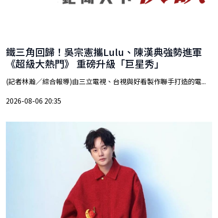
鐵三角回歸！吳宗憲攜Lulu、陳漢典強勢進軍
《超級大熱門》 重磅升級「巨星秀」
(記者林瀚／綜合報導)由三立電視、台視與好看製作聯手打造的電...
2026-08-06 20:35