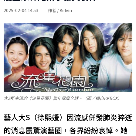
2025-02-04 14:53
作者 / Kelvin
大S所主演的《流星花園》當年風靡全球。（圖／摘自KKBOX）
藝人大S（徐熙媛）因流感併發肺炎猝逝
的消息震驚演藝圈，各界紛紛哀悼。她