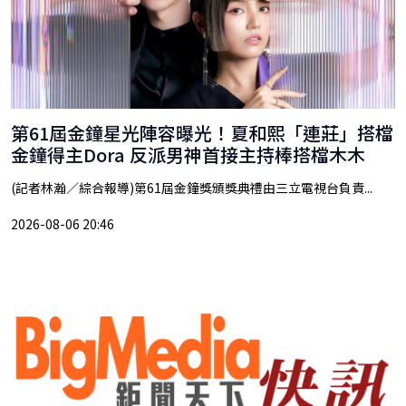
第61屆金鐘星光陣容曝光！夏和熙「連莊」搭檔
金鐘得主Dora 反派男神首接主持棒搭檔木木
(記者林瀚／綜合報導)第61屆金鐘獎頒獎典禮由三立電視台負責...
2026-08-06 20:46