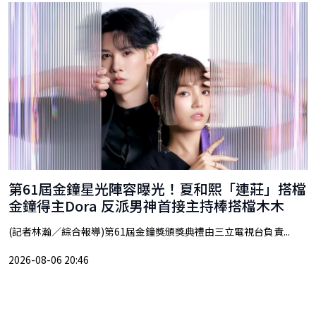
第61屆金鐘星光陣容曝光！夏和熙「連莊」搭檔
金鐘得主Dora 反派男神首接主持棒搭檔木木
(記者林瀚／綜合報導)第61屆金鐘獎頒獎典禮由三立電視台負責...
2026-08-06 20:46