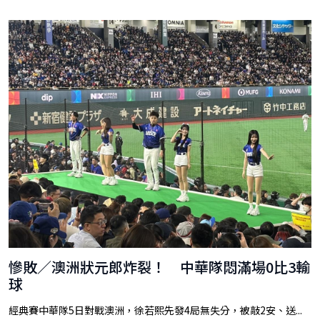
慘敗／澳洲狀元郎炸裂！ 中華隊悶滿場0比3輸
球
經典賽中華隊5日對戰澳洲，徐若熙先發4局無失分，被敲2安、送...