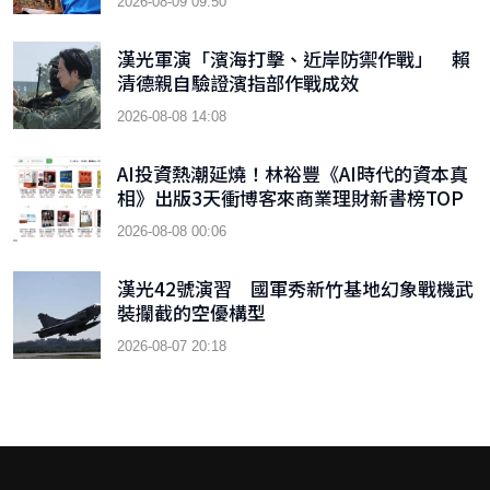
2026-08-09 09:50
漢光軍演「濱海打擊、近岸防禦作戰」 賴
清德親自驗證濱指部作戰成效
2026-08-08 14:08
AI投資熱潮延燒！林裕豐《AI時代的資本真
相》出版3天衝博客來商業理財新書榜TOP
9
2026-08-08 00:06
漢光42號演習 國軍秀新竹基地幻象戰機武
裝攔截的空優構型
2026-08-07 20:18