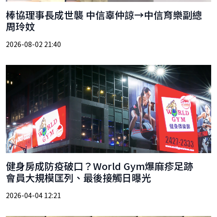
棒協理事長成世襲 中信辜仲諒→中信育樂副總
周玲妏
2026-08-02 21:40
健身房成防疫破口？World Gym爆麻疹足跡
會員大規模匡列、最後接觸日曝光
2026-04-04 12:21